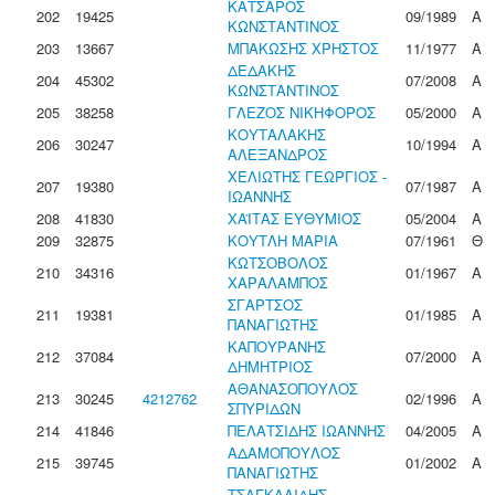
ΚΑΤΣΑΡΟΣ
202
19425
09/1989
Α
ΚΩΝΣΤΑΝΤΙΝΟΣ
203
13667
ΜΠΑΚΩΣΗΣ ΧΡΗΣΤΟΣ
11/1977
Α
ΔΕΔΑΚΗΣ
204
45302
07/2008
Α
ΚΩΝΣΤΑΝΤΙΝΟΣ
205
38258
ΓΛΕΖΟΣ ΝΙΚΗΦΟΡΟΣ
05/2000
Α
ΚΟΥΤΑΛΑΚΗΣ
206
30247
10/1994
Α
ΑΛΕΞΑΝΔΡΟΣ
ΧΕΛΙΩΤΗΣ ΓΕΩΡΓΙΟΣ -
207
19380
07/1987
Α
ΙΩΑΝΝΗΣ
208
41830
ΧΑΪΤΑΣ ΕΥΘΥΜΙΟΣ
05/2004
Α
209
32875
ΚΟΥΤΛΗ ΜΑΡΙΑ
07/1961
Θ
ΚΩΤΣΟΒΟΛΟΣ
210
34316
01/1967
Α
ΧΑΡΑΛΑΜΠΟΣ
ΣΓΑΡΤΣΟΣ
211
19381
01/1985
Α
ΠΑΝΑΓΙΩΤΗΣ
ΚΑΠΟΥΡΑΝΗΣ
212
37084
07/2000
Α
ΔΗΜΗΤΡΙΟΣ
ΑΘΑΝΑΣΟΠΟΥΛΟΣ
213
30245
4212762
02/1996
Α
ΣΠΥΡΙΔΩΝ
214
41846
ΠΕΛΑΤΣΙΔΗΣ ΙΩΑΝΝΗΣ
04/2005
Α
ΑΔΑΜΟΠΟΥΛΟΣ
215
39745
01/2002
Α
ΠΑΝΑΓΙΩΤΗΣ
ΤΣΑΓΚΑΛΙΔΗΣ