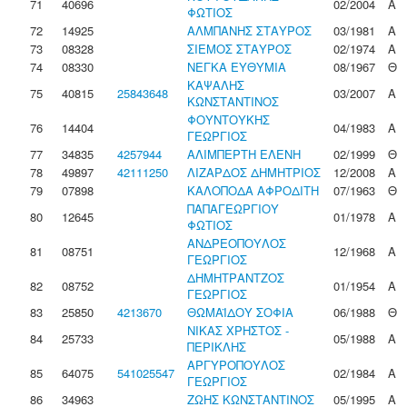
71
40696
02/2004
Α
ΦΩΤΙΟΣ
72
14925
ΑΛΜΠΑΝΗΣ ΣΤΑΥΡΟΣ
03/1981
Α
73
08328
ΣΙΕΜΟΣ ΣΤΑΥΡΟΣ
02/1974
Α
74
08330
ΝΕΓΚΑ ΕΥΘΥΜΙΑ
08/1967
Θ
ΚΑΨΑΛΗΣ
75
40815
25843648
03/2007
Α
ΚΩΝΣΤΑΝΤΙΝΟΣ
ΦΟΥΝΤΟΥΚΗΣ
76
14404
04/1983
Α
ΓΕΩΡΓΙΟΣ
77
34835
4257944
ΑΛΙΜΠΕΡΤΗ ΕΛΕΝΗ
02/1999
Θ
78
49897
42111250
ΛΙΖΑΡΔΟΣ ΔΗΜΗΤΡΙΟΣ
12/2008
Α
79
07898
ΚΑΛΟΠΟΔΑ ΑΦΡΟΔΙΤΗ
07/1963
Θ
ΠΑΠΑΓΕΩΡΓΙΟΥ
80
12645
01/1978
Α
ΦΩΤΙΟΣ
ΑΝΔΡΕΟΠΟΥΛΟΣ
81
08751
12/1968
Α
ΓΕΩΡΓΙΟΣ
ΔΗΜΗΤΡΑΝΤΖΟΣ
82
08752
01/1954
Α
ΓΕΩΡΓΙΟΣ
83
25850
4213670
ΘΩΜΑΪΔΟΥ ΣΟΦΙΑ
06/1988
Θ
ΝΙΚΑΣ ΧΡΗΣΤΟΣ -
84
25733
05/1988
Α
ΠΕΡΙΚΛΗΣ
ΑΡΓΥΡΟΠΟΥΛΟΣ
85
64075
541025547
02/1984
Α
ΓΕΩΡΓΙΟΣ
86
34963
ΖΩΗΣ ΚΩΝΣΤΑΝΤΙΝΟΣ
05/1995
Α