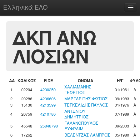
Ελληνικά ΕΛΟ
Περί
ΔΚΠ ΑΝΩ
ΛΙΟΣΙΩΝ
chesstu.be @ discord
Login
ΑΑ
ΚΩΔΙΚΟΣ
FIDE
ΟΝΟΜΑ
Η/Γ
ΦΥΛ
ΧΑΛΙΑΜΑΝΗΣ
1
02204
4200250
01/1961
Α
ΓΕΩΡΓΙΟΣ
2
20286
4206606
ΜΑΡΓΑΡΙΤΗΣ ΦΩΤΙΟΣ
09/1983
Α
3
15130
4213599
ΤΕΓΚΕΛΙΔΗΣ ΠΑΥΛΟΣ
01/1976
Α
ΑΝΤΩΝΙΟΥ
4
20759
4210786
07/1989
Α
ΔΗΜΗΤΡΙΟΣ
ΓΑΛΑΝΟΠΟΥΛΟΣ
5
45548
25848798
09/2003
Α
ΕΥΦΡΑΙΜ
6
17262
ΒΕΛΕΝΤΖΑΣ ΛΑΜΠΡΟΣ
05/1980
Α