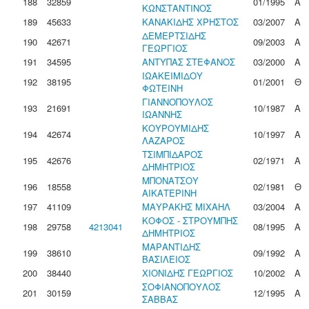
188
32859
01/1995
Α
ΚΩΝΣΤΑΝΤΙΝΟΣ
189
45633
ΚΑΝΑΚΙΔΗΣ ΧΡΗΣΤΟΣ
03/2007
Α
ΔΕΜΕΡΤΣΙΔΗΣ
190
42671
09/2003
Α
ΓΕΩΡΓΙΟΣ
191
34595
ΑΝΤΥΠΑΣ ΣΤΕΦΑΝΟΣ
03/2000
Α
ΙΩΑΚΕΙΜΙΔΟΥ
192
38195
01/2001
Θ
ΦΩΤΕΙΝΗ
ΓΙΑΝΝΟΠΟΥΛΟΣ
193
21691
10/1987
Α
ΙΩΑΝΝΗΣ
ΚΟΥΡΟΥΜΙΔΗΣ
194
42674
10/1997
Α
ΛΑΖΑΡΟΣ
ΤΣΙΜΠΙΔΑΡΟΣ
195
42676
02/1971
Α
ΔΗΜΗΤΡΙΟΣ
ΜΠΟΝΑΤΣΟΥ
196
18558
02/1981
Θ
ΑΙΚΑΤΕΡΙΝΗ
197
41109
ΜΑΥΡΑΚΗΣ ΜΙΧΑΗΛ
03/2004
Α
ΚΟΦΟΣ - ΣΤΡΟΥΜΠΗΣ
198
29758
4213041
08/1995
Α
ΔΗΜΗΤΡΙΟΣ
ΜΑΡΑΝΤΙΔΗΣ
199
38610
09/1992
Α
ΒΑΣΙΛΕΙΟΣ
200
38440
ΧΙΟΝΙΔΗΣ ΓΕΩΡΓΙΟΣ
10/2002
Α
ΣΟΦΙΑΝΟΠΟΥΛΟΣ
201
30159
12/1995
Α
ΣΑΒΒΑΣ