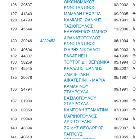
ΟΙΚΟΝΟΜΑΚΟΣ
126
39537
02/2002
Α
ΚΩΝΣΤΑΝΤΙΝΟΣ
127
41849
ΜΑΜΑΛΗ ΓΕΩΡΓΙΑ
09/2005
Θ
128
24793
ΚΑΜΙΛΗΣ ΙΩΑΝΝΗΣ
09/1991
Α
ΤΑΣΙΟΠΟΥΛΟΣ
129
45544
11/2006
Α
ΕΛΕΥΘΕΡΙΟΣ ΜΑΡΙΟΣ
ΑΘΑΝΑΣΟΠΟΥΛΟΣ
130
30246
4232453
06/1994
Α
ΚΩΝΣΤΑΝΤΙΝΟΣ
131
40694
ΙΣΑΡΗΣ ΝΙΚΟΛΑΟΣ
08/2003
Α
132
44807
PASAT NELI
04/1999
Θ
133
38259
ΤΟΡΤΟΠΙΔΗ ΒΕΡΩΝΙΚΑ
03/1994
Θ
134
45545
ΚΡΑΛΛΗΣ ΙΩΑΝΝΗΣ
06/2007
Α
ΖΑΜΠΕΤΑΚΗ
135
20078
05/1987
Θ
ΑΙΚΑΤΕΡΙΝΗ - ΜΑΡΙΑ
ΚΑΜΑΡΙΝΟΥ
136
24794
09/1991
Θ
ΣΤΑΥΡΟΥΛΑ
ΒΑΣΙΛΟΠΟΥΛΟΥ
137
21909
09/1983
Θ
ΣΤΑΥΡΟΥΛΑ
138
22050
ΚΑΜΠΟΛΗ ΣΤΑΜΑΤΙΝΑ
07/1991
Θ
ΜΑΡΙΝΟΠΟΥΛΟΣ
139
39949
10/2004
Α
ΑΡΙΣΤΟΤΕΛΗΣ
140
43394
ΖΩΪΔΗΣ ΘΕΟΔΩΡΟΣ
02/2007
Α
ΠΑΠΠΟΥΣ
141
40810
12/1969
Α