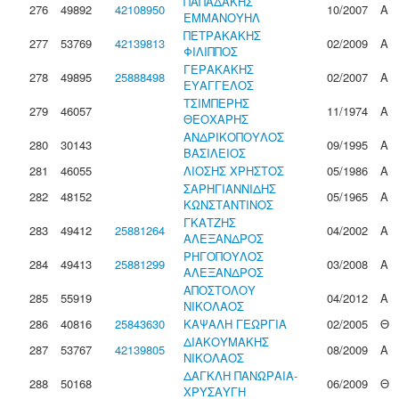
ΠΑΠΑΔΑΚΗΣ
276
49892
42108950
10/2007
Α
ΕΜΜΑΝΟΥΗΛ
ΠΕΤΡΑΚΑΚΗΣ
277
53769
42139813
02/2009
Α
ΦΙΛΙΠΠΟΣ
ΓΕΡΑΚΑΚΗΣ
278
49895
25888498
02/2007
Α
ΕΥΑΓΓΕΛΟΣ
ΤΣΙΜΠΕΡΗΣ
279
46057
11/1974
Α
ΘΕΟΧΑΡΗΣ
ΑΝΔΡΙΚΟΠΟΥΛΟΣ
280
30143
09/1995
Α
ΒΑΣΙΛΕΙΟΣ
281
46055
ΛΙΟΣΗΣ ΧΡΗΣΤΟΣ
05/1986
Α
ΣΑΡΗΓΙΑΝΝΙΔΗΣ
282
48152
05/1965
Α
ΚΩΝΣΤΑΝΤΙΝΟΣ
ΓΚΑΤΖΗΣ
283
49412
25881264
04/2002
Α
ΑΛΕΞΑΝΔΡΟΣ
ΡΗΓΟΠΟΥΛΟΣ
284
49413
25881299
03/2008
Α
ΑΛΕΞΑΝΔΡΟΣ
ΑΠΟΣΤΟΛΟΥ
285
55919
04/2012
Α
ΝΙΚΟΛΑΟΣ
286
40816
25843630
ΚΑΨΑΛΗ ΓΕΩΡΓΙΑ
02/2005
Θ
ΔΙΑΚΟΥΜΑΚΗΣ
287
53767
42139805
08/2009
Α
ΝΙΚΟΛΑΟΣ
ΔΑΓΚΛΗ ΠΑΝΩΡΑΙΑ-
288
50168
06/2009
Θ
ΧΡΥΣΑΥΓΗ