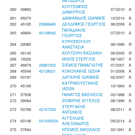
ΘΕΟΔΩΡΟΣ
ΚΟΥΤΣΙΜΠΟΣ
260
49893
07/2010
Α
ΔΗΜΗΤΡΙΟΣ
261
65070
ΔΑΜΙΑΝΙΔΗΣ ΙΩΑΝΝΗΣ
10/2014
Α
262
45165
25888480
ΔΕΛΔΗΜΟΣ ΓΕΩΡΓΙΟΣ
06/2008
Α
ΠΑΠΑΔΑΚΗΣ
263
49894
42108942
07/2010
Α
ΓΕΩΡΓΙΟΣ
ΚΥΡΙΟΠΟΥΛΟΥ
264
29085
06/1996
Θ
ΑΝΑΣΤΑΣΙΑ
265
45142
ΚΟΥΤΣΙΡΗ ΒΑΣΙΛΙΚΗ
06/2005
Θ
266
19326
ΜΙΧΟΣ ΣΤΕΡΓΙΟΣ
08/1957
Α
267
46878
25881302
ΣΙΕΜΟΣ ΠΑΝΑΓΙΩΤΗΣ
07/2007
Α
268
45549
42128021
ΚΟΚΟΛΑΚΗΣ ΙΩΣΗΦ
01/2008
Α
269
50167
ΔΑΓΚΛΗΣ ΙΩΑΝΝΗΣ
02/2007
Α
ΚΑΤΡΙΜΟΥΣΤΑΚΗΣ
270
45166
10/1994
Α
ΙΑΣΩΝ
271
57638
ΠΑΝΑΓΟΣ ΒΑΣΙΛΕΙΟΣ
03/1988
Α
272
29084
ΖΙΟΒΙΡΗΣ ΑΓΓΕΛΟΣ
08/1996
Α
ΣΤΕΡΓΑΚΗΣ
273
53768
42157234
08/2011
Α
ΑΝΤΩΝΙΟΣ
ΑΓΓΕΛΙΔΗΣ
274
63148
541030524
09/2014
Α
ΑΛΕΞΑΝΔΡΟΣ
275
57694
ΝΤΕΜΟΣ ΝΙΚΟΛΑΟΣ
03/1991
Α