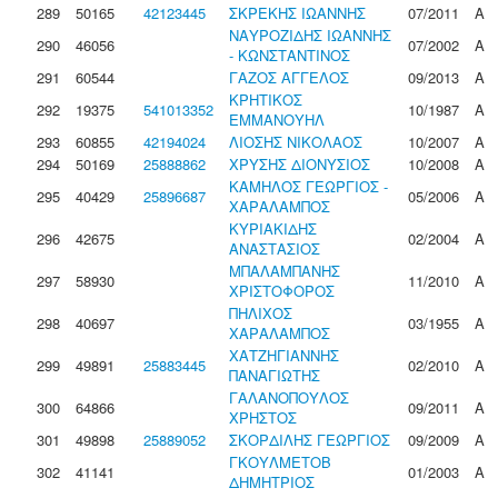
289
50165
42123445
ΣΚΡΕΚΗΣ ΙΩΑΝΝΗΣ
07/2011
Α
ΝΑΥΡΟΖΙΔΗΣ ΙΩΑΝΝΗΣ
290
46056
07/2002
Α
- ΚΩΝΣΤΑΝΤΙΝΟΣ
291
60544
ΓΑΖΟΣ ΑΓΓΕΛΟΣ
09/2013
Α
ΚΡΗΤΙΚΟΣ
292
19375
541013352
10/1987
Α
ΕΜΜΑΝΟΥΗΛ
293
60855
42194024
ΛΙΟΣΗΣ ΝΙΚΟΛΑΟΣ
10/2007
Α
294
50169
25888862
ΧΡΥΣΗΣ ΔΙΟΝΥΣΙΟΣ
10/2008
Α
ΚΑΜΗΛΟΣ ΓΕΩΡΓΙΟΣ -
295
40429
25896687
05/2006
Α
ΧΑΡΑΛΑΜΠΟΣ
ΚΥΡΙΑΚΙΔΗΣ
296
42675
02/2004
Α
ΑΝΑΣΤΑΣΙΟΣ
ΜΠΑΛΑΜΠΑΝΗΣ
297
58930
11/2010
Α
ΧΡΙΣΤΟΦΟΡΟΣ
ΠΗΛΙΧΟΣ
298
40697
03/1955
Α
ΧΑΡΑΛΑΜΠΟΣ
ΧΑΤΖΗΓΙΑΝΝΗΣ
299
49891
25883445
02/2010
Α
ΠΑΝΑΓΙΩΤΗΣ
ΓΑΛΑΝΟΠΟΥΛΟΣ
300
64866
09/2011
Α
ΧΡΗΣΤΟΣ
301
49898
25889052
ΣΚΟΡΔΙΛΗΣ ΓΕΩΡΓΙΟΣ
09/2009
Α
ΓΚΟΥΛΜΕΤΟΒ
302
41141
01/2003
Α
ΔΗΜΗΤΡΙΟΣ