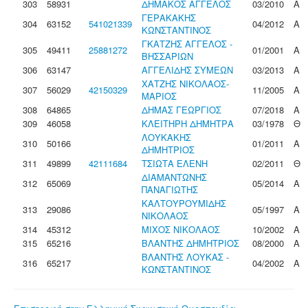
303
58931
ΔΗΜΑΚΟΣ ΑΓΓΕΛΟΣ
03/2010
Α
ΓΕΡΑΚΑΚΗΣ
304
63152
541021339
04/2012
Α
ΚΩΝΣΤΑΝΤΙΝΟΣ
ΓΚΑΤΖΗΣ ΑΓΓΕΛΟΣ -
305
49411
25881272
01/2001
Α
ΒΗΣΣΑΡΙΩΝ
306
63147
ΑΓΓΕΛΙΔΗΣ ΣΥΜΕΩΝ
03/2013
Α
ΧΑΤΖΗΣ ΝΙΚΟΛΑΟΣ-
307
56029
42150329
11/2005
Α
ΜΑΡΙΟΣ
308
64865
ΔΗΜΑΣ ΓΕΩΡΓΙΟΣ
07/2018
Α
309
46058
ΚΛΕΙΤΗΡΗ ΔΗΜΗΤΡΑ
03/1978
Θ
ΛΟΥΚΑΚΗΣ
310
50166
01/2011
Α
ΔΗΜΗΤΡΙΟΣ
311
49899
42111684
ΤΣΙΩΤΑ ΕΛΕΝΗ
02/2011
Θ
ΔΙΑΜΑΝΤΩΝΗΣ
312
65069
05/2014
Α
ΠΑΝΑΓΙΩΤΗΣ
ΚΑΛΤΟΥΡΟΥΜΙΔΗΣ
313
29086
05/1997
Α
ΝΙΚΟΛΑΟΣ
314
45312
ΜΙΧΟΣ ΝΙΚΟΛΑΟΣ
10/2002
Α
315
65216
ΒΛΑΝΤΗΣ ΔΗΜΗΤΡΙΟΣ
08/2000
Α
ΒΛΑΝΤΗΣ ΛΟΥΚΑΣ -
316
65217
04/2002
Α
ΚΩΝΣΤΑΝΤΙΝΟΣ