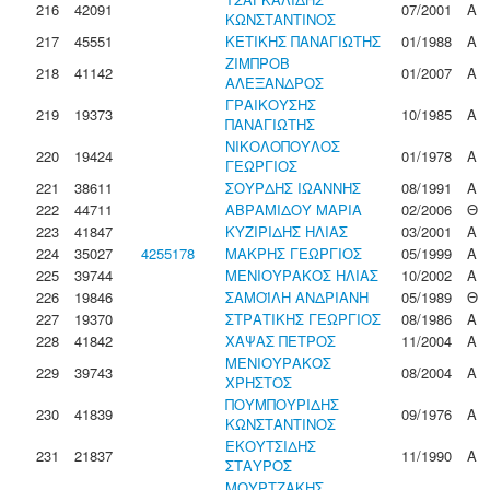
216
42091
07/2001
Α
ΚΩΝΣΤΑΝΤΙΝΟΣ
217
45551
ΚΕΤΙΚΗΣ ΠΑΝΑΓΙΩΤΗΣ
01/1988
Α
ΖΙΜΠΡΟΒ
218
41142
01/2007
Α
ΑΛΕΞΑΝΔΡΟΣ
ΓΡΑΙΚΟΥΣΗΣ
219
19373
10/1985
Α
ΠΑΝΑΓΙΩΤΗΣ
ΝΙΚΟΛΟΠΟΥΛΟΣ
220
19424
01/1978
Α
ΓΕΩΡΓΙΟΣ
221
38611
ΣΟΥΡΔΗΣ ΙΩΑΝΝΗΣ
08/1991
Α
222
44711
ΑΒΡΑΜΙΔΟΥ ΜΑΡΙΑ
02/2006
Θ
223
41847
ΚΥΖΙΡΙΔΗΣ ΗΛΙΑΣ
03/2001
Α
224
35027
4255178
ΜΑΚΡΗΣ ΓΕΩΡΓΙΟΣ
05/1999
Α
225
39744
ΜΕΝΙΟΥΡΑΚΟΣ ΗΛΙΑΣ
10/2002
Α
226
19846
ΣΑΜΟΪΛΗ ΑΝΔΡΙΑΝΗ
05/1989
Θ
227
19370
ΣΤΡΑΤΙΚΗΣ ΓΕΩΡΓΙΟΣ
08/1986
Α
228
41842
ΧΑΨΑΣ ΠΕΤΡΟΣ
11/2004
Α
ΜΕΝΙΟΥΡΑΚΟΣ
229
39743
08/2004
Α
ΧΡΗΣΤΟΣ
ΠΟΥΜΠΟΥΡΙΔΗΣ
230
41839
09/1976
Α
ΚΩΝΣΤΑΝΤΙΝΟΣ
ΕΚΟΥΤΣΙΔΗΣ
231
21837
11/1990
Α
ΣΤΑΥΡΟΣ
ΜΟΥΡΤΖΑΚΗΣ