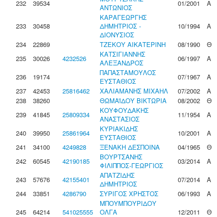
232
39534
01/2001
Α
ΑΝΤΩΝΙΟΣ
ΚΑΡΑΓΕΩΡΓΗΣ
233
30458
ΔΗΜΗΤΡΙΟΣ -
10/1994
Α
ΔΙΟΝΥΣΙΟΣ
234
22869
ΤΖΕΚΟΥ ΑΙΚΑΤΕΡΙΝΗ
08/1990
Θ
ΚΑΤΣΙΓΙΑΝΝΗΣ
235
30026
4232526
06/1997
Α
ΑΛΕΞΑΝΔΡΟΣ
ΠΑΠΑΣΤΑΜΟΥΛΟΣ
236
19174
07/1967
Α
ΕΥΣΤΑΘΙΟΣ
237
42453
25816462
ΧΑΛΙΑΜΑΝΗΣ ΜΙΧΑΗΛ
07/2002
Α
238
38260
ΘΩΜΑΪΔΟΥ ΒΙΚΤΩΡΙΑ
08/2002
Θ
ΚΟΥΦΟΥΔΑΚΗΣ
239
41845
25809334
11/1954
Α
ΑΝΑΣΤΑΣΙΟΣ
ΚΥΡΙΑΚΙΔΗΣ
240
39950
25861964
10/2001
Α
ΕΥΣΤΑΘΙΟΣ
241
34100
4249828
ΞΕΝΑΚΗ ΔΕΣΠΟΙΝΑ
04/1965
Θ
ΒΟΥΡΤΣΑΝΗΣ
242
60545
42190185
03/2014
Α
ΦΙΛΙΠΠΟΣ-ΓΕΩΡΓΙΟΣ
ΑΠΑΤΖΙΔΗΣ
243
57676
42155401
07/2014
Α
ΔΗΜΗΤΡΙΟΣ
244
33851
4286790
ΣΥΡΙΓΟΣ ΧΡΗΣΤΟΣ
06/1993
Α
ΜΠΟΥΜΠΟΥΡΙΔΟΥ
245
64214
541025555
ΟΛΓΑ
12/2011
Θ