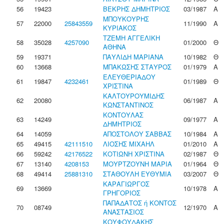
56
19423
ΒΕΚΡΗΣ ΔΗΜΗΤΡΙΟΣ
03/1987
Α
ΜΠΟΥΚΟΥΡΗΣ
57
22000
25843559
11/1990
Α
ΚΥΡΙΑΚΟΣ
ΤΖΕΜΗ ΑΓΓΕΛΙΚΗ
58
35028
4257090
01/2000
Θ
ΑΘΗΝΑ
59
19371
ΠΑΥΛΙΔΗ ΜΑΡΙΑΝΑ
10/1982
Θ
60
13668
ΜΠΑΚΩΣΗΣ ΣΤΑΥΡΟΣ
01/1979
Α
ΕΛΕΥΘΕΡΙΑΔΟΥ
61
19847
4232461
01/1989
Θ
ΧΡΙΣΤΙΝΑ
ΚΑΛΤΟΥΡΟΥΜΙΔΗΣ
62
20080
06/1987
Α
ΚΩΝΣΤΑΝΤΙΝΟΣ
ΚΟΝΤΟΥΛΑΣ
63
14249
09/1977
Α
ΔΗΜΗΤΡΙΟΣ
64
14059
ΑΠΟΣΤΟΛΟΥ ΣΑΒΒΑΣ
10/1984
Α
65
49415
42111510
ΛΙΟΣΗΣ ΜΙΧΑΗΛ
01/2010
Α
66
59242
42176522
ΚΟΤΙΩΝΗ ΧΡΙΣΤΙΝΑ
02/1987
Θ
67
13140
4208153
ΜΟΥΡΤΖΟΥΝΗ ΜΑΡΙΑ
01/1964
Θ
68
49414
25881310
ΣΤΑΘΟΥΛΗ ΕΥΘΥΜΙΑ
03/2007
Θ
ΚΑΡΑΓΙΩΡΓΟΣ
69
13669
10/1978
Α
ΓΡΗΓΟΡΙΟΣ
ΠΑΠΑΔΑΤΟΣ ή ΚΟΝΤΟΣ
70
08749
12/1970
Α
ΑΝΑΣΤΑΣΙΟΣ
ΚΟΥΦΟΥΔΑΚΗΣ