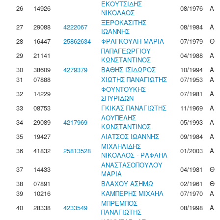
ΕΚΟΥΤΣΙΔΗΣ
26
14926
08/1976
Α
ΝΙΚΟΛΑΟΣ
ΞΕΡΟΚΑΣΙΤΗΣ
27
29088
4222067
08/1984
Α
ΙΩΑΝΝΗΣ
28
16447
25862634
ΦΡΑΓΚΟΥΛΗ ΜΑΡΙΑ
07/1979
Θ
ΠΑΠΑΓΕΩΡΓΙΟΥ
29
21141
04/1988
Α
ΚΩΝΣΤΑΝΤΙΝΟΣ
30
38609
4279379
ΒΑΘΗΣ ΙΣΙΔΩΡΟΣ
10/1994
Α
31
07888
ΧΙΩΤΗΣ ΠΑΝΑΓΙΩΤΗΣ
07/1953
Α
ΦΟΥΝΤΟΥΚΗΣ
32
14229
07/1981
Α
ΣΠΥΡΙΔΩΝ
33
08753
ΓΚΙΚΑΣ ΠΑΝΑΓΙΩΤΗΣ
11/1969
Α
ΛΟΥΠΕΛΗΣ
34
29089
4217969
05/1993
Α
ΚΩΝΣΤΑΝΤΙΝΟΣ
35
19427
ΛΙΑΤΣΟΣ ΙΩΑΝΝΗΣ
09/1984
Α
ΜΙΧΑΗΛΙΔΗΣ
36
41832
25813528
01/2003
Α
ΝΙΚΟΛΑΟΣ - ΡΑΦΑΗΛ
ΑΝΑΣΤΑΣΟΠΟΥΛΟΥ
37
14433
04/1981
Θ
ΜΑΡΙΑ
38
07891
ΒΛΑΧΟΥ ΑΣΗΜΩ
02/1961
Θ
39
10216
ΚΑΜΠΕΡΗΣ ΜΙΧΑΗΛ
07/1970
Α
ΜΠΡΕΜΠΟΣ
40
28338
4233549
08/1998
Α
ΠΑΝΑΓΙΩΤΗΣ