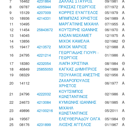
7
16462
4231864
ΔΑΛΛΑΣ ΣΤΑΥΡΟΣ
09/1981
Α
8
09787
4205944
ΠΡΑΣΣΑΣ ΓΕΩΡΓΙΟΣ
07/1972
Α
9
15129
4207009
ΚΟΡΡΕΣ ΕΥΑΓΓΕΛΟΣ
05/1979
Α
10
18936
4214331
ΜΠΙΜΠΙΖΑΣ ΧΡΗΣΤΟΣ
04/1989
Α
11
10495
ΜΑΡΓΑΤΙΝΗΣ ΜΙΧΑΗΛ
07/1955
Α
12
11454
25843672
ΚΟΥΤΣΙΡΗΣ ΙΩΑΝΝΗΣ
06/1970
Α
13
14045
ΧΑΣΑΝ ΜΩΧΑΜΕΤ
12/1975
Α
14
13856
ΜΙΧΟΚ ΚΑΜΕΛΙΑ
02/1982
Θ
15
19417
4213572
ΜΙΧΟΚ ΜΑΡΙΟΣ
12/1988
Α
ΓΕΩΡΓΙΑΔΗΣ ΓΙΟΥΡΙ -
16
24795
4221214
01/1986
Α
ΓΕΩΡΓΙΟΣ
17
18380
4232054
ΛΙΑΠΗ ΧΡΙΣΤΙΝΑ
08/1984
Θ
18
46849
25855050
ΚΑΓΚΑΣ ΔΗΜΗΤΡΙΟΣ
04/1989
Α
19
08329
ΤΣΟΥΛΑΚΟΣ ΑΝΕΣΤΗΣ
02/1956
Α
ΖΑΧΑΡΟΠΟΥΛΟΣ
20
14112
06/1977
Α
ΧΡΗΣΤΟΣ
ΚΟΥΤΣΙΜΠΟΣ
21
24796
4222032
02/1986
Α
ΚΩΝΣΤΑΝΤΙΝΟΣ
22
24673
4213084
ΚΥΜΙΩΝΗΣ ΙΩΑΝΝΗΣ
06/1985
Α
ΜΙΧΑΗΛ
23
49896
42100216
05/2011
Α
ΚΩΝΣΤΑΝΤΙΝΟΣ
24
19567
ΕΛΕΥΘΕΡΙΑΔΟΥ ΟΛΓΑ
05/1984
Θ
25
08176
4231899
ΛΙΟΣΗΣ ΑΓΓΕΛΟΣ
01/1967
Α