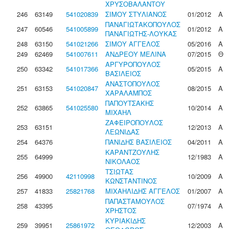
ΧΡΥΣΟΒΑΛΑΝΤΟΥ
246
63149
541020839
ΣΙΜΟΥ ΣΤΥΛΙΑΝΟΣ
01/2012
Α
ΠΑΝΑΓΙΩΤΑΚΟΠΟΥΛΟΣ
247
60546
541005899
01/2012
Α
ΠΑΝΑΓΙΩΤΗΣ-ΛΟΥΚΑΣ
248
63150
541021266
ΣΙΜΟΥ ΑΓΓΕΛΟΣ
05/2016
Α
249
62469
541007611
ΑΝΔΡΕΟΥ ΜΕΛΙΝΑ
07/2015
Θ
ΑΡΓΥΡΟΠΟΥΛΟΣ
250
63342
541017366
05/2015
Α
ΒΑΣΙΛΕΙΟΣ
ΑΝΑΣΤΟΠΟΥΛΟΣ
251
63153
541020847
08/2015
Α
ΧΑΡΑΛΑΜΠΟΣ
ΠΑΠΟΥΤΣΑΚΗΣ
252
63865
541025580
10/2014
Α
ΜΙΧΑΗΛ
ΖΑΦΕΙΡΟΠΟΥΛΟΣ
253
63151
12/2013
Α
ΛΕΩΝΙΔΑΣ
254
64376
ΠΑΝΙΔΗΣ ΒΑΣΙΛΕΙΟΣ
04/2011
Α
ΚΑΡΑΝΤΖΟΥΛΗΣ
255
64999
12/1983
Α
ΝΙΚΟΛΑΟΣ
ΤΣΙΩΤΑΣ
256
49900
42110998
10/2009
Α
ΚΩΝΣΤΑΝΤΙΝΟΣ
257
41833
25821768
ΜΙΧΑΗΛΙΔΗΣ ΑΓΓΕΛΟΣ
01/2007
Α
ΠΑΠΑΣΤΑΜΟΥΛΟΣ
258
43395
07/1974
Α
ΧΡΗΣΤΟΣ
ΚΥΡΙΑΚΙΔΗΣ
259
39951
25861972
12/2003
Α