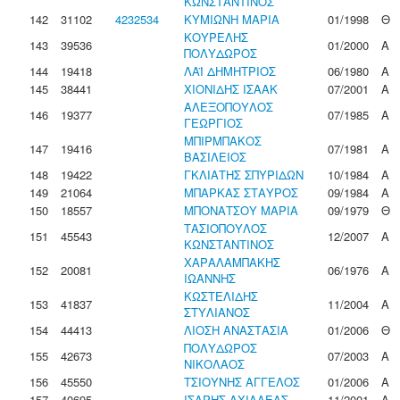
ΚΩΝΣΤΑΝΤΙΝΟΣ
142
31102
4232534
ΚΥΜΙΩΝΗ ΜΑΡΙΑ
01/1998
Θ
ΚΟΥΡΕΛΗΣ
143
39536
01/2000
Α
ΠΟΛΥΔΩΡΟΣ
144
19418
ΛΑΪ ΔΗΜΗΤΡΙΟΣ
06/1980
Α
145
38441
ΧΙΟΝΙΔΗΣ ΙΣΑΑΚ
07/2001
Α
ΑΛΕΞΟΠΟΥΛΟΣ
146
19377
07/1985
Α
ΓΕΩΡΓΙΟΣ
ΜΠΙΡΜΠΑΚΟΣ
147
19416
07/1981
Α
ΒΑΣΙΛΕΙΟΣ
148
19422
ΓΚΛΙΑΤΗΣ ΣΠΥΡΙΔΩΝ
10/1984
Α
149
21064
ΜΠΑΡΚΑΣ ΣΤΑΥΡΟΣ
09/1984
Α
150
18557
ΜΠΟΝΑΤΣΟΥ ΜΑΡΙΑ
09/1979
Θ
ΤΑΣΙΟΠΟΥΛΟΣ
151
45543
12/2007
Α
ΚΩΝΣΤΑΝΤΙΝΟΣ
ΧΑΡΑΛΑΜΠΑΚΗΣ
152
20081
06/1976
Α
ΙΩΑΝΝΗΣ
ΚΩΣΤΕΛΙΔΗΣ
153
41837
11/2004
Α
ΣΤΥΛΙΑΝΟΣ
154
44413
ΛΙΟΣΗ ΑΝΑΣΤΑΣΙΑ
01/2006
Θ
ΠΟΛΥΔΩΡΟΣ
155
42673
07/2003
Α
ΝΙΚΟΛΑΟΣ
156
45550
ΤΣΙΟΥΝΗΣ ΑΓΓΕΛΟΣ
01/2006
Α
157
40695
ΙΣΑΡΗΣ ΑΧΙΛΛΕΑΣ
11/2001
Α