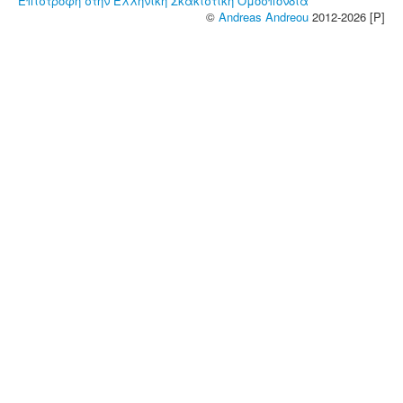
Επιστροφή στην Ελληνική Σκακιστική Ομοσπονδία
©
Andreas Andreou
2012-2026 [P]