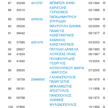
87
30248
4212797
ΜΠΙΜΠΙΖΑ ΦΑΝΗ
03/1994
Θ
ΚΑΡΑΤΖΗΣ
88
30310
02/1996
Α
ΓΕΡΑΣΙΜΟΣ
ΠΑΠΑΔΗΜΗΤΡΙΟΥ
89
33528
4255232
02/1999
Α
ΣΠΥΡΙΔΩΝ
90
35026
ΜΑΥΡΟΥΛΗ ΙΩΑΝΝΑ
02/2000
Θ
ΠΑΝΑΓΟΣ
91
38442
09/1977
Α
ΚΩΝΣΤΑΝΤΙΝΟΣ
ΚΑΜΗΛΟΣ
92
37085
4291476
03/2003
Α
ΚΩΝΣΤΑΝΤΙΝΟΣ
93
26607
ΠΑΥΛΙΔΗ ΔΑΝΙΕΛΑ
08/1993
Θ
94
41834
ΛΟΥΚΙΣΑΣ ΗΛΙΑΣ
06/1967
Α
ΠΟΥΜΠΟΥΡΙΔΗΣ
95
41840
10/2004
Α
ΓΕΩΡΓΙΟΣ
ΚΟΥΚΟΥΡΙΚΟΥ ΜΑΡΙΑ
96
39535
07/2000
Θ
- ΜΑΡΟΥΣΑ
ΓΑΛΑΝΟΠΟΥΛΟΣ
97
18709
25848593
06/1979
Α
ΠΑΝΑΓΙΩΤΗΣ
ΜΠΑΛΑΜΩΤΗΣ
98
08181
11/1958
Α
ΑΠΟΣΤΟΛΟΣ
ΠΑΝΟΠΟΥΛΟΣ
99
09788
09/1972
Α
ΙΩΑΝΝΗΣ
ΜΥΛΩΝΟΠΟΥΛΟΣ
100
07890
12/1959
Α