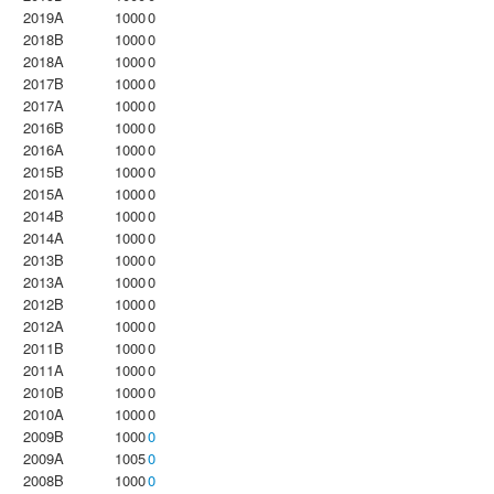
2019A
1000
0
2018B
1000
0
2018A
1000
0
2017B
1000
0
2017A
1000
0
2016B
1000
0
2016A
1000
0
2015B
1000
0
2015A
1000
0
2014B
1000
0
2014A
1000
0
2013B
1000
0
2013A
1000
0
2012B
1000
0
2012A
1000
0
2011B
1000
0
2011A
1000
0
2010B
1000
0
2010A
1000
0
2009B
1000
0
2009A
1005
0
2008B
1000
0