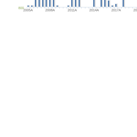
800
2005A
2008A
2011A
2014A
2017A
2