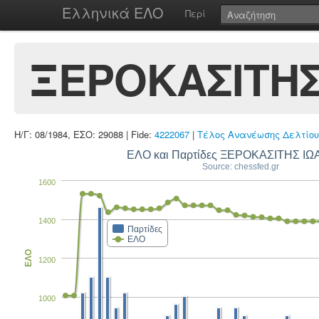
Ελληνικά ΕΛΟ
Περί
ΞΕΡΟΚΑΣΙΤΗΣ
Η/Γ: 08/1984, ΕΣΟ: 29088 | Fide:
4222067
|
Τέλος Ανανέωσης Δελτίου
ΕΛΟ και Παρτίδες ΞΕΡΟΚΑΣΙΤΗΣ Ι
Source: chessfed.gr
1600
1400
Παρτίδες
ΕΛΟ
ΕΛΟ
1200
1000