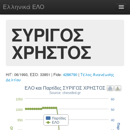
Ελληνικά ΕΛΟ
Περί
ΣΥΡΙΓΟΣ
ΧΡΗΣΤΟΣ
chesstu.be @ discord
Login
Η/Γ: 06/1993, ΕΣΟ: 33851 | Fide:
4286790
|
Τέλος Ανανέωσης
Δελτίου
ΕΛΟ και Παρτίδες ΣΥΡΙΓΟΣ ΧΡΗΣΤΟΣ
Source: chessfed.gr
1050
60
1000
50
Παρτίδες
950
40
ΕΛΟ