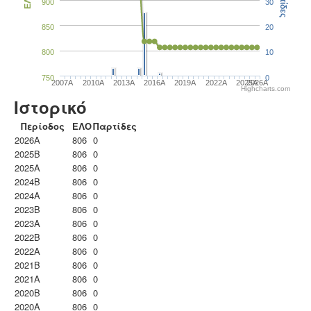
Παρτίδες
ΕΛΟ
900
30
850
20
800
10
750
0
2007A
2010A
2013A
2016A
2019A
2022A
2025A
2026A
Highcharts.com
Ιστορικό
Περίοδος
ΕΛΟ
Παρτίδες
2026A
806
0
2025B
806
0
2025A
806
0
2024B
806
0
2024A
806
0
2023B
806
0
2023Α
806
0
2022B
806
0
2022A
806
0
2021B
806
0
2021A
806
0
2020B
806
0
2020A
806
0