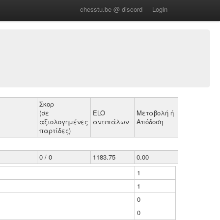
chesstu.be @ discord
Login
Σκορ
(σε
ELO
Μεταβολή ή
αξιολογημένες
αντιπάλων
Απόδοση
παρτίδες)
0 / 0
1183.75
0.00
1
1
0
0