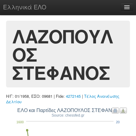
Ελληνικά ΕΛΟ
Περί
ΛΑΖΟΠΟΥΛ
ΟΣ
chesstu.be @ discord
Login
ΣΤΕΦΑΝΟΣ
Η/Γ: 01/1958, ΕΣΟ: 09681 | Fide:
4272145
|
Τέλος Ανανέωσης
Δελτίου
ΕΛΟ και Παρτίδες ΛΑΖΟΠΟΥΛΟΣ ΣΤΕΦΑΝΟΣ
Source: chessfed.gr
1600
20