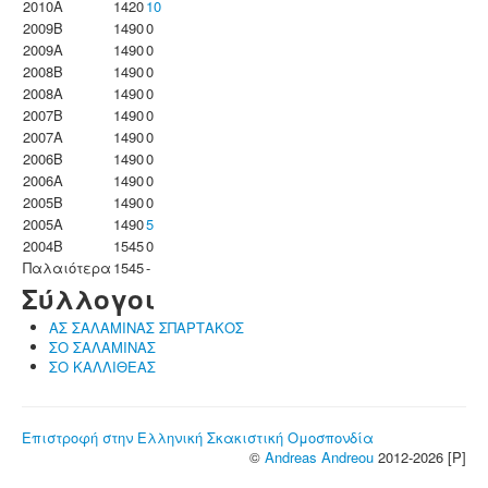
2010A
1420
10
2009B
1490
0
2009A
1490
0
2008B
1490
0
2008A
1490
0
2007B
1490
0
2007A
1490
0
2006B
1490
0
2006A
1490
0
2005B
1490
0
2005A
1490
5
2004B
1545
0
Παλαιότερα
1545
-
Σύλλογοι
ΑΣ ΣΑΛΑΜΙΝΑΣ ΣΠΑΡΤΑΚΟΣ
ΣΟ ΣΑΛΑΜΙΝΑΣ
ΣΟ ΚΑΛΛΙΘΕΑΣ
Επιστροφή στην Ελληνική Σκακιστική Ομοσπονδία
©
Andreas Andreou
2012-2026 [P]