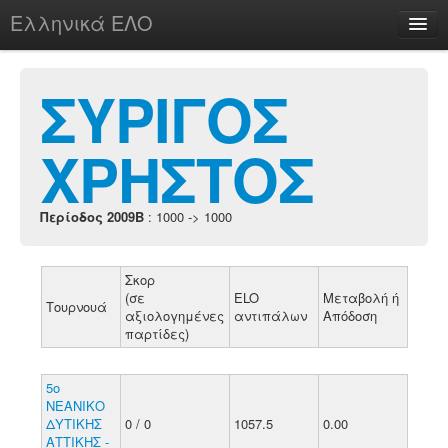
Ελληνικά ΕΛΟ
Περί
ΣΥΡΙΓΟΣ
ΧΡΗΣΤΟΣ
chesstu.be @ discord
Login
Περίοδος 2009B
: 1000 -> 1000
Σκορ
(σε
ELO
Μεταβολή ή
Τουρνουά
αξιολογημένες
αντιπάλων
Απόδοση
παρτίδες)
5ο
ΝΕΑΝΙΚΟ
ΔΥΤΙΚΗΣ
0 / 0
1057.5
0.00
ΑΤΤΙΚΗΣ -