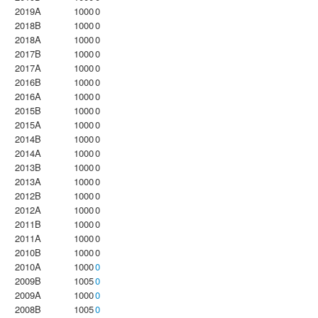
2019A
1000
0
2018B
1000
0
2018A
1000
0
2017B
1000
0
2017A
1000
0
2016B
1000
0
2016A
1000
0
2015B
1000
0
2015A
1000
0
2014B
1000
0
2014A
1000
0
2013B
1000
0
2013A
1000
0
2012B
1000
0
2012A
1000
0
2011B
1000
0
2011A
1000
0
2010B
1000
0
2010A
1000
0
2009B
1005
0
2009A
1000
0
2008B
1005
0