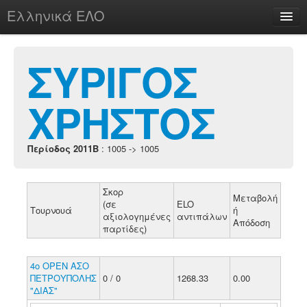
Ελληνικά ΕΛΟ
Περί
ΣΥΡΙΓΟΣ
ΧΡΗΣΤΟΣ
chesstu.be @ discord
Login
Περίοδος 2011B
: 1005 -> 1005
Σκορ
Μεταβολή
(σε
ELO
Τουρνουά
ή
αξιολογημένες
αντιπάλων
Απόδοση
παρτίδες)
4ο ΟΡΕΝ ΑΣΟ
ΠΕΤΡΟΥΠΟΛΗΣ
0 / 0
1268.33
0.00
"ΔΙΑΣ"