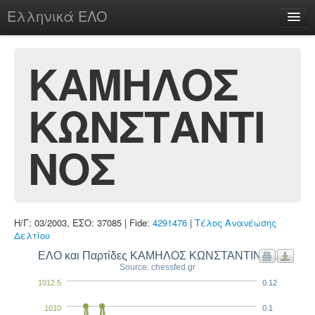
Ελληνικά ΕΛΟ
Περί
ΚΑΜΗΛΟΣ
ΚΩΝΣΤΑΝΤΙ
chesstu.be @ discord
Login
ΝΟΣ
Η/Γ: 03/2003, ΕΣΟ: 37085 | Fide:
4291476
|
Τέλος Ανανέωσης
Δελτίου
ΕΛΟ και Παρτίδες ΚΑΜΗΛΟΣ ΚΩΝΣΤΑΝΤΙΝΟΣ
Source: chessfed.gr
1012.5
0.12
1010
0.1