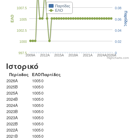
Παρτίδες
1007.5
0.08
ΕΛΟ
Παρτίδες
ΕΛΟ
1005
0.06
1002.5
0.04
1000
0.02
997.5
0
2009A
2012A
2015A
2018A
2021A
2024A
2026A
Highcharts.com
Ιστορικό
Περίοδος
ΕΛΟ
Παρτίδες
2026A
1005
0
2025B
1005
0
2025A
1005
0
2024B
1005
0
2024A
1005
0
2023B
1005
0
2023Α
1005
0
2022B
1005
0
2022A
1005
0
2021B
1005
0