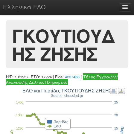
Ελληνικά ΕΛΟ
Περί
ΓΚΟΥΤΙΟΥΔ
ΗΣ ΖΗΣΗΣ
chesstu.be @ discord
Login
Η/Γ: 10/1957, ΕΣΟ: 17224 | Fide:
4237463
|
Τέλος Εγγραφής/
Ανανέωσης Δελτίου Πληρωμένο
ΕΛΟ και Παρτίδες ΓΚΟΥΤΙΟΥΔΗΣ ΖΗΣΗΣ
Source: chessfed.gr
1400
25
1300
20
Παρτίδες
ΕΛΟ
1200
15