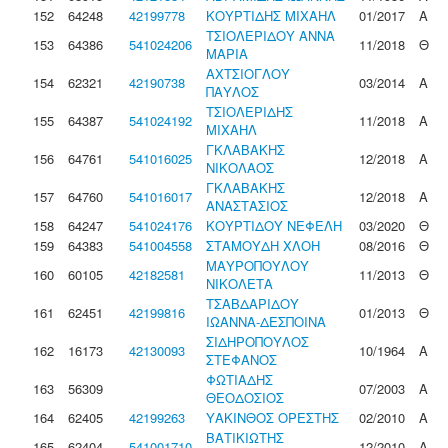
152
64248
42199778
ΚΟΥΡΤΙΔΗΣ ΜΙΧΑΗΛ
01/2017
Α
ΤΣΙΟΛΕΡΙΔΟΥ ΑΝΝΑ
153
64386
541024206
11/2018
Θ
ΜΑΡΙΑ
ΑΧΤΣΙΟΓΛΟΥ
154
62321
42190738
03/2014
Α
ΠΑΥΛΟΣ
ΤΣΙΟΛΕΡΙΔΗΣ
155
64387
541024192
11/2018
Α
ΜΙΧΑΗΛ
ΓΚΛΑΒΑΚΗΣ
156
64761
541016025
12/2018
Α
ΝΙΚΟΛΑΟΣ
ΓΚΛΑΒΑΚΗΣ
157
64760
541016017
12/2018
Α
ΑΝΑΣΤΑΣΙΟΣ
158
64247
541024176
ΚΟΥΡΤΙΔΟΥ ΝΕΦΕΛΗ
03/2020
Θ
159
64383
541004558
ΣΤΑΜΟΥΔΗ ΧΛΟΗ
08/2016
Θ
ΜΑΥΡΟΠΟΥΛΟΥ
160
60105
42182581
11/2013
Θ
ΝΙΚΟΛΕΤΑ
ΤΣΑΒΔΑΡΙΔΟΥ
161
62451
42199816
01/2013
Θ
ΙΩΑΝΝΑ-ΔΕΣΠΟΙΝΑ
ΣΙΔΗΡΟΠΟΥΛΟΣ
162
16173
42130093
10/1964
Α
ΣΤΕΦΑΝΟΣ
ΦΩΤΙΑΔΗΣ
163
56309
07/2003
Α
ΘΕΟΔΟΣΙΟΣ
164
62405
42199263
ΥΑΚΙΝΘΟΣ ΟΡΕΣΤΗΣ
02/2010
Α
ΒΑΤΙΚΙΩΤΗΣ
165
62404
541001710
12/2010
Α