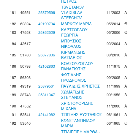
ΠΕΤΡΟΣ
TSVETANOV
181
49551
25879596
VLADISLAV
11/2003
Α
STEFCHOV
182
62324
42199794
ΜΑΡΚΟΥ ΜΑΡΙΑ
05/2014
Θ
ΚΑΡΤΣΟΓΛΟΥ
183
47553
25862529
05/2006
Θ
ΓΕΩΡΓΙΑ
ΜΠΟΥΣΙΟΣ
184
43617
03/2004
Α
ΝΙΚΟΛΑΟΣ
ΚΙΡΜΑΝΙΔΗΣ
185
51780
25877836
08/2010
Α
ΒΑΣΙΛΕΙΟΣ
ΚΟΛΣΟΥΖΟΓΛΟΥ
186
50793
42102863
11/1975
Α
ΠΑΝΑΓΙΩΤΗΣ
ΦΩΤΙΑΔΗΣ
187
56308
09/2005
Α
ΠΡΟΔΡΟΜΟΣ
188
49319
25879561
ΠΑΥΛΙΔΗΣ ΧΡΗΣΤΟΣ
11/1999
Α
ΧΩΜΑΤΙΔΗΣ
189
38748
25811347
09/1958
Α
ΣΤΕΦΑΝΟΣ
ΧΡΙΣΤΟΦΟΡΙΔΗΣ
190
47552
11/2006
Α
ΜΙΧΑΗΛ
191
53541
42141982
ΤΣΙΠΙΔΗΣ ΕΥΣΤΑΘΙΟΣ
06/1961
Α
ΚΩΝΣΤΑΝΤΙΝΙΔΟΥ
192
53540
06/1965
Θ
ΜΑΡΙΑ
ΤΣΙΛΙΓΓΙΡΗ ΜΑΡΘΑ -