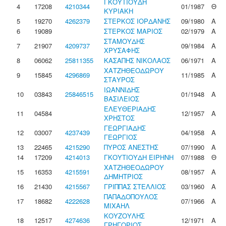
ΓΚΟΥΤΙΟΥΔΗ
4
17208
4210344
01/1987
Θ
ΚΥΡΙΑΚΗ
5
19270
4262379
ΣΤΕΡΚΟΣ ΙΟΡΔΑΝΗΣ
09/1980
Α
6
19089
ΣΤΕΡΚΟΣ ΜΑΡΙΟΣ
02/1979
Α
ΣΤΑΜΟΥΔΗΣ
7
21907
4209737
09/1984
Α
ΧΡΥΣΑΦΗΣ
8
06062
25811355
ΚΑΣΑΠΗΣ ΝΙΚΟΛΑΟΣ
06/1971
Α
ΧΑΤΖΗΘΕΟΔΩΡΟΥ
9
15845
4296869
11/1985
Α
ΣΤΑΥΡΟΣ
ΙΩΑΝΝΙΔΗΣ
10
03843
25846515
01/1948
Α
ΒΑΣΙΛΕΙΟΣ
ΕΛΕΥΘΕΡΙΑΔΗΣ
11
04584
12/1957
Α
ΧΡΗΣΤΟΣ
ΓΕΩΡΓΙΑΔΗΣ
12
03007
4237439
04/1958
Α
ΓΕΩΡΓΙΟΣ
13
22465
4215290
ΠΥΡΟΣ ΑΝΕΣΤΗΣ
07/1990
Α
14
17209
4214013
ΓΚΟΥΤΙΟΥΔΗ ΕΙΡΗΝΗ
07/1988
Θ
ΧΑΤΖΗΘΕΟΔΩΡΟΥ
15
16353
4215591
08/1957
Α
ΔΗΜΗΤΡΙΟΣ
16
21430
4215567
ΓΡΙΠΠΑΣ ΣΤΕΛΛΙΟΣ
03/1960
Α
ΠΑΠΑΔΟΠΟΥΛΟΣ
17
18682
4222628
07/1966
Α
ΜΙΧΑΗΛ
ΚΟΥΖΟΥΛΗΣ
18
12517
4274636
12/1971
Α
ΓΡΗΓΟΡΙΟΣ