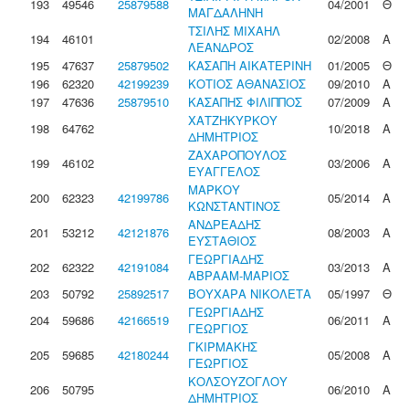
193
49546
25879588
04/2001
Θ
ΜΑΓΔΑΛΗΝΗ
ΤΣΙΛΗΣ ΜΙΧΑΗΛ
194
46101
02/2008
Α
ΛΕΑΝΔΡΟΣ
195
47637
25879502
ΚΑΣΑΠΗ ΑΙΚΑΤΕΡΙΝΗ
01/2005
Θ
196
62320
42199239
ΚΟΤΙΟΣ ΑΘΑΝΑΣΙΟΣ
09/2010
Α
197
47636
25879510
ΚΑΣΑΠΗΣ ΦΙΛΙΠΠΟΣ
07/2009
Α
ΧΑΤΖΗΚΥΡΚΟΥ
198
64762
10/2018
Α
ΔΗΜΗΤΡΙΟΣ
ΖΑΧΑΡΟΠΟΥΛΟΣ
199
46102
03/2006
Α
ΕΥΑΓΓΕΛΟΣ
ΜΑΡΚΟΥ
200
62323
42199786
05/2014
Α
ΚΩΝΣΤΑΝΤΙΝΟΣ
ΑΝΔΡΕΑΔΗΣ
201
53212
42121876
08/2003
Α
ΕΥΣΤΑΘΙΟΣ
ΓΕΩΡΓΙΑΔΗΣ
202
62322
42191084
03/2013
Α
ΑΒΡΑΑΜ-ΜΑΡΙΟΣ
203
50792
25892517
ΒΟΥΧΑΡΑ ΝΙΚΟΛΕΤΑ
05/1997
Θ
ΓΕΩΡΓΙΑΔΗΣ
204
59686
42166519
06/2011
Α
ΓΕΩΡΓΙΟΣ
ΓΚΙΡΜΑΚΗΣ
205
59685
42180244
05/2008
Α
ΓΕΩΡΓΙΟΣ
ΚΟΛΣΟΥΖΟΓΛΟΥ
206
50795
06/2010
Α
ΔΗΜΗΤΡΙΟΣ