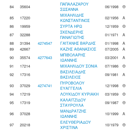
ΠΑΠΑΛΑΖΑΡΟΥ
84
35604
06/1998
Θ
ΣΩΣΑΝΝΑ
ΜΙΧΑΗΛΙΔΗΣ
85
17220
02/1956
Α
ΚΩΝΣΤΑΝΤΙΝΟΣ
86
19959
ΣΥΡΤΑ ΗΡΩ
12/1959
Θ
ΣΚΕΝΔΕΡΗΣ
87
32288
01/1971
Α
ΠΑΝΑΓΙΩΤΗΣ
88
31394
4274547
ΓΑΪΤΑΝΗΣ ΒΑΡΔΗΣ
01/1998
Α
89
42667
ΚΑΖΗΣ ΑΘΑΝΑΣΙΟΣ
07/2005
Α
ΜΠΙΒΟΛΑΡΗΣ
90
35574
4277643
03/2001
Α
ΙΩΑΝΝΗΣ
91
17214
ΜΙΧΑΗΛΙΔΟΥ ΣΟΝΙΑ
07/1986
Θ
ΒΑΣΙΛΕΙΑΔΗΣ
92
17316
09/1981
Α
ΒΑΣΙΛΕΙΟΣ
ΠΥΡΟΒΟΛΟΥ
93
37029
4274741
12/1998
Θ
ΕΥΑΓΓΕΛΙΑ
94
17219
ΛΟΥΚΙΔΟΥ ΚΥΡΙΑΚΗ
03/1959
Θ
ΚΑΛΑΪΤΖΙΔΟΥ
95
17319
09/1987
Θ
ΣΤΑΥΡΟΥΛΑ
ΜΑΝΔΡΑΤΖΗΣ
96
37028
10/1999
Α
ΙΩΑΝΝΗΣ
ΕΛΕΥΘΕΡΙΑΔΟΥ
97
20218
10/1979
Θ
ΧΡΙΣΤΙΝΑ