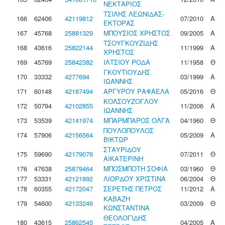
ΝΕΚΤΑΡΙΟΣ
ΤΣΙΛΗΣ ΛΕΩΝΙΔΑΣ-
166
62406
42119812
07/2010
Α
ΕΚΤΟΡΑΣ
167
45768
25881329
ΜΠΟΥΣΙΟΣ ΧΡΗΣΤΟΣ
09/2005
Α
ΤΣΟΥΓΚΟΥΖΙΔΗΣ
168
43616
25822144
11/1999
Α
ΧΡΗΣΤΟΣ
169
45769
25842382
ΙΛΤΣΙΟΥ ΡΟΔΑ
11/1958
Θ
ΓΚΟΥΤΙΟΥΔΗΣ
170
33332
4277694
03/1999
Α
ΙΩΑΝΝΗΣ
171
60148
42187494
ΑΡΓΥΡΟΥ ΡΑΦΑΕΛΑ
05/2016
Θ
ΚΟΛΣΟΥΖΟΓΛΟΥ
172
50794
42102855
11/2006
Α
ΙΩΑΝΝΗΣ
173
53539
42141974
ΜΠΑΡΜΠΑΡΟΣ ΟΛΓΑ
04/1960
Θ
ΠΟΥΛΟΠΟΥΛΟΣ
174
57906
42156564
05/2009
Α
ΒΙΚΤΩΡ
ΣΤΑΥΡΙΔΟΥ
175
59690
42179076
07/2011
Θ
ΑΙΚΑΤΕΡΙΝΗ
176
47638
25879464
ΜΠΟΣΜΠΟΤΗ ΣΟΦΙΑ
03/1960
Θ
177
53331
42121892
ΛΙΟΡΔΟΥ ΧΡΙΣΤΙΝΑ
06/2004
Θ
178
60355
42172047
ΣΕΡΕΤΗΣ ΠΕΤΡΟΣ
11/2012
Α
ΚΑΒΑΖΗ
179
54600
42133246
03/2009
Θ
ΚΩΝΣΤΑΝΤΙΝΑ
ΘΕΟΛΟΓΙΔΗΣ
180
43615
25862545
04/2005
Α