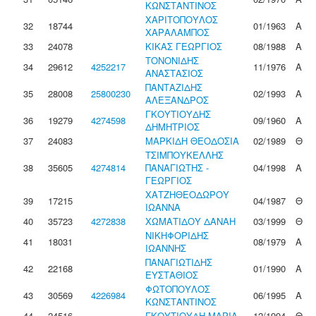
ΚΩΝΣΤΑΝΤΙΝΟΣ
ΧΑΡΙΤΟΠΟΥΛΟΣ
32
18744
01/1963
Α
ΧΑΡΑΛΑΜΠΟΣ
33
24078
ΚΙΚΑΣ ΓΕΩΡΓΙΟΣ
08/1988
Α
ΤΟΝΟΝΙΔΗΣ
34
29612
4252217
11/1976
Α
ΑΝΑΣΤΑΣΙΟΣ
ΠΑΝΤΑΖΙΔΗΣ
35
28008
25800230
02/1993
Α
ΑΛΕΞΑΝΔΡΟΣ
ΓΚΟΥΤΙΟΥΔΗΣ
36
19279
4274598
09/1960
Α
ΔΗΜΗΤΡΙΟΣ
37
24083
ΜΑΡΚΙΔΗ ΘΕΟΔΟΣΙΑ
02/1989
Θ
ΤΣΙΜΠΟΥΚΕΛΛΗΣ
38
35605
4274814
ΠΑΝΑΓΙΩΤΗΣ -
04/1998
Α
ΓΕΩΡΓΙΟΣ
ΧΑΤΖΗΘΕΟΔΩΡΟΥ
39
17215
04/1987
Θ
ΙΩΑΝΝΑ
40
35723
4272838
ΧΩΜΑΤΙΔΟΥ ΔΑΝΑΗ
03/1999
Θ
ΝΙΚΗΦΟΡΙΔΗΣ
41
18031
08/1979
Α
ΙΩΑΝΝΗΣ
ΠΑΝΑΓΙΩΤΙΔΗΣ
42
22168
01/1990
Α
ΕΥΣΤΑΘΙΟΣ
ΦΩΤΟΠΟΥΛΟΣ
43
30569
4226984
06/1995
Α
ΚΩΝΣΤΑΝΤΙΝΟΣ
44
24516
ΓΚΟΥΤΙΟΥΔΗ ΜΑΡΙΑ
12/1994
Θ