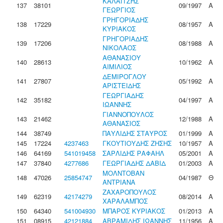
ΚΑΛΑΪΤΖΗΣ
137
38101
09/1997
Α
ΓΕΩΡΓΙΟΣ
ΓΡΗΓΟΡΙΑΔΗΣ
138
17229
08/1957
Α
ΚΥΡΙΑΚΟΣ
ΓΡΗΓΟΡΙΑΔΗΣ
139
17206
08/1988
Α
ΝΙΚΟΛΑΟΣ
ΑΘΑΝΑΣΙΟΥ
140
28613
10/1962
Α
ΑΙΜΙΛΙΟΣ
ΔΕΜΙΡΟΓΛΟΥ
141
27807
05/1992
Α
ΑΡΙΣΤΕΙΔΗΣ
ΓΕΩΡΓΙΑΔΗΣ
142
35182
04/1997
Α
ΙΩΑΝΝΗΣ
ΓΙΑΝΝΟΠΟΥΛΟΣ
143
21462
12/1988
Α
ΑΘΑΝΑΣΙΟΣ
144
38749
ΠΑΥΛΙΔΗΣ ΣΤΑΥΡΟΣ
01/1999
Α
145
17224
4237463
ΓΚΟΥΤΙΟΥΔΗΣ ΖΗΣΗΣ
10/1957
Α
146
64169
541019458
ΣΑΡΛΙΔΗΣ ΡΑΦΑΗΛ
05/2001
Α
147
37840
4277686
ΓΕΩΡΓΙΑΔΗΣ ΔΑΒΙΔ
01/2003
Α
ΜΟΛΝΤΟΒΑΝ
148
47026
25854747
04/1987
Θ
ΑΝΤΡΙΑΝΑ
ΖΑΧΑΡΟΠΟΥΛΟΣ
149
62319
42174279
08/2014
Α
ΧΑΡΑΛΑΜΠΟΣ
150
64340
541004930
ΜΠΑΡΟΣ ΚΥΡΙΑΚΟΣ
01/2013
Α
151
08915
42121884
ΑΒΡΑΜΙΔΗΣ ΙΩΑΝΝΗΣ
11/1956
Α