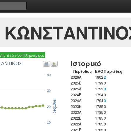
 ΚΩΝΣΤΑΝΤΙΝΟ
ης Δελτίου Πληρωμένο
Ιστορικό
ΣΤΑΝΤΙΝΟΣ
Περίοδος
ΕΛΟ
Παρτίδες
40
2026A
1802
2
2025B
1799
0
2025A
1799
3
30
2024B
1794
0
2024A
1794
3
Παρτίδες
2023B
1785
0
20
2023Α
1785
0
2022B
1785
0
10
2022A
1785
0
2021B
1785
0