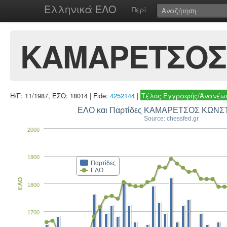
Ελληνικά ΕΛΟ
Περί
ΚΑΜΑΡΕΤΣΟΣ
Η/Γ: 11/1987, ΕΣΟ: 18014 | Fide:
4252144
|
Τέλος Εγγραφής/Ανανέωσ
ΕΛΟ και Παρτίδες ΚΑΜΑΡΕΤΣΟΣ ΚΩΝ
Source: chessfed.gr
2000
1900
Παρτίδες
ΕΛΟ
ΕΛΟ
1800
1700