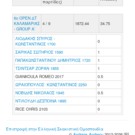
παρτίδες)
6ο ΟΡΕΝ ΔΤ
ΚΑΛΑΜΑΡΙΑΣ
4 / 9
1872.44
34.75
- GROUP A΄
ΛΙΟΔΑΚΗΣ ΣΠΥΡΟΣ -
0
ΚΩΝΣΤΑΝΤΙΝΟΣ 1700
ΣΑΡΙΚΑΣ ΣΩΤΗΡΙΟΣ 1590
1
ΠΑΠΑΚΩΝΣΤΑΝΤΙΝΟΥ ΔΗΜΗΤΡΙΟΣ 1720
1
ΤΣΙΝΤΣΑΡ ΖΟΡΑΝ 1855
1
GIANKOULA ROMEO 2017
0.5
ΩΡΑΙΟΠΟΥΛΟΣ ΚΩΝΣΤΑΝΤΙΝΟΣ 2250
0
ΝΟΒΙΔΗΣ ΝΙΚΟΛΑΟΣ 1945
0.5
ΝΤΙΛΟΥΔΗ ΔΕΣΠΟΙΝΑ 1895
0
RICE CHRIS 2103
0
Επιστροφή στην Ελληνική Σκακιστική Ομοσπονδία
©
Andreas Andreou
2012-2026 [P]