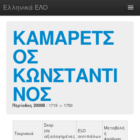
Ελληνικά ΕΛΟ
Περί
ΚΑΜΑΡΕΤΣ
ΟΣ
chesstu.be @ discord
Login
ΚΩΝΣΤΑΝΤΙ
ΝΟΣ
Περίοδος 2009B
: 1715 -> 1750
Σκορ
Μεταβολή
(σε
ELO
Τουρνουά
ή
αξιολογημένες
αντιπάλων
Απόδοση