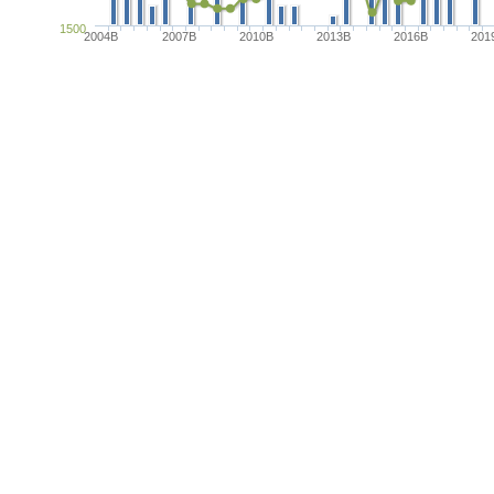
1500
2004B
2007B
2010B
2013B
2016B
201