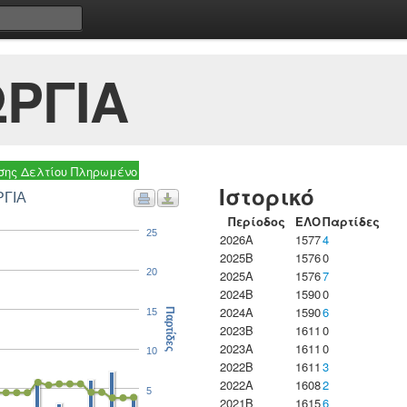
ΡΓΙΑ
ης Δελτίου Πληρωμένο
Ιστορικό
ΡΓΙΑ
Περίοδος
ΕΛΟ
Παρτίδες
25
2026A
1577
4
2025B
1576
0
20
2025A
1576
7
2024B
1590
0
2024A
1590
6
15
Παρτίδες
2023B
1611
0
2023Α
1611
0
10
2022B
1611
3
2022A
1608
2
5
2021B
1615
6