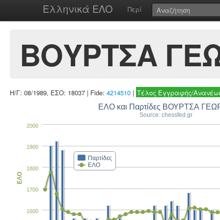
Ελληνικά ΕΛΟ
Περί
ΒΟΥΡΤΣΑ ΓΕΩ
Η/Γ: 08/1989, ΕΣΟ: 18037 | Fide:
4214510
|
Τέλος Εγγραφής/Ανανέωσ
ΕΛΟ και Παρτίδες ΒΟΥΡΤΣΑ ΓΕΩ
Source: chessfed.gr
2000
1900
Παρτίδες
ΕΛΟ
1800
ΕΛΟ
1700
1600