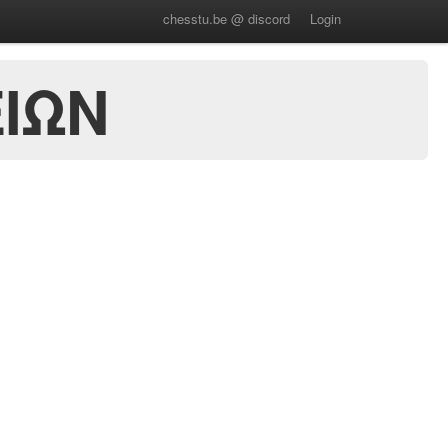
chesstu.be @ discord
Login
ΕΙΩΝ