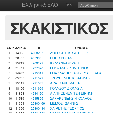
Ελληνικά ΕΛΟ
Περί
ΣΚΑΚΙΣΤΙΚΟΣ
ΑΑ
ΚΩΔΙΚΟΣ
FIDE
ΟΝΟΜΑ
1
14035
4203267
ΛΟΓΟΘΕΤΗΣ ΣΩΤΗΡΙΟΣ
2
36405
905330
LEKIC DUSAN
3
25219
4209192
ΙΟΡΔΑΝΙΔΟΥ ΖΩΗ
4
31441
4237390
ΜΠΟΖΑΝΗΣ ΔΗΜΗΤΡΙΟΣ
5
24983
4215311
ΜΠΑΛΛΑΣ ΚΛΕΩΝ - ΕΥΑΓΓΕΛΟΣ
6
05765
4211022
ΤΖΟΥΒΕΛΕΚΗΣ ΙΩΑΝΝΗΣ
7
25112
4221087
ΦΡΑΓΚΑΚΗ ΜΑΡΙΑ
8
18106
4211669
ΠΟΛΥΖΟΥ ΔΙΟΝΥΣΙΑ
9
31828
4234120
ΛΙΑΠΗ ΖΕΝΕΜΠΙΣΗ ΕΙΡΗΝΗ
10
11589
4245865
ΣΑΡΑΚΕΝΙΔΗΣ ΝΙΚΟΛΑΟΣ
11
41364
25800469
ΜΕΜΟΣ ΙΩΑΝΝΗΣ
12
41366
25800434
ΧΑΙΡΕΤΗΣ ΓΕΩΡΓΙΟΣ