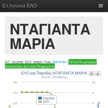
Ελληνικά ΕΛΟ
Περί
ΝΤΑΓΙΑΝΤΑ
ΜΑΡΙΑ
chesstu.be @ discord
Login
Η/Γ: 03/2009, ΕΣΟ: 50829 | Fide:
25818180
|
Τέλος Εγγραφής/
Ανανέωσης Δελτίου Πληρωμένο
ΕΛΟ και Παρτίδες ΝΤΑΓΙΑΝΤΑ ΜΑΡΙΑ
Source: chessfed.gr
840
10
830
8
Παρτίδες
ΕΛΟ
820
6