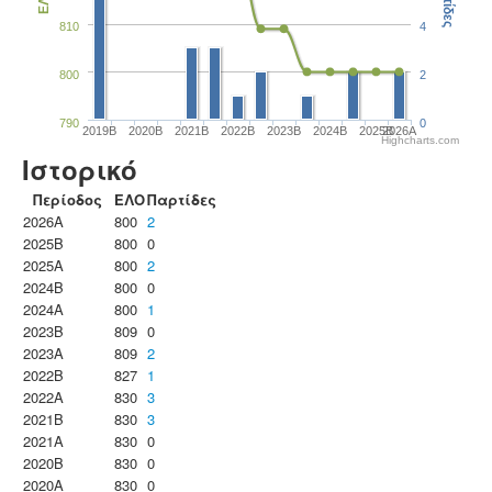
Παρτίδες
ΕΛΟ
810
4
800
2
790
0
2019B
2020B
2021B
2022B
2023B
2024B
2025B
2026A
Highcharts.com
Ιστορικό
Περίοδος
ΕΛΟ
Παρτίδες
2026A
800
2
2025B
800
0
2025A
800
2
2024B
800
0
2024A
800
1
2023B
809
0
2023Α
809
2
2022B
827
1
2022A
830
3
2021B
830
3
2021A
830
0
2020B
830
0
2020A
830
0