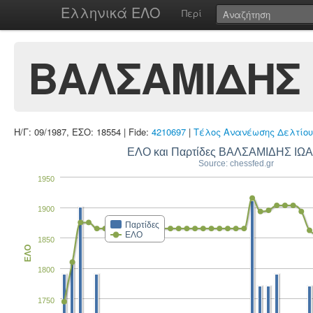
Ελληνικά ΕΛΟ
Περί
ΒΑΛΣΑΜΙΔΗΣ
Η/Γ: 09/1987, ΕΣΟ: 18554 | Fide:
4210697
|
Τέλος Ανανέωσης Δελτίου
ΕΛΟ και Παρτίδες ΒΑΛΣΑΜΙΔΗΣ Ι
Source: chessfed.gr
1950
1900
Παρτίδες
ΕΛΟ
1850
ΕΛΟ
1800
1750