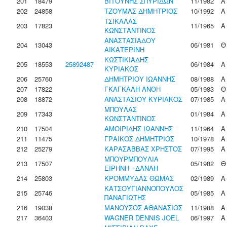
201
18479
ΒΙΤΟΥΝΗΣ ΣΠΥΡΙΔΩΝ
11/1982
Α
202
24858
ΤΖΟΥΜΑΣ ΔΗΜΗΤΡΙΟΣ
10/1992
Α
ΤΣΙΚΑΛΑΣ
203
17823
11/1965
Α
ΚΩΝΣΤΑΝΤΙΝΟΣ
ΑΝΑΣΤΑΣΙΑΔΟΥ
204
13043
06/1981
Θ
ΑΙΚΑΤΕΡΙΝΗ
ΚΩΣΤΙΚΙΑΔΗΣ
205
18553
25892487
06/1984
Α
ΚΥΡΙΑΚΟΣ
206
25760
ΔΗΜΗΤΡΙΟΥ ΙΩΑΝΝΗΣ
08/1988
Α
207
17822
ΓΚΑΓΚΑΛΗ ΑΝΘΗ
05/1983
Θ
208
18872
ΑΝΑΣΤΑΣΙΟΥ ΚΥΡΙΑΚΟΣ
07/1985
Α
ΜΠΟΥΛΑΣ
209
17343
01/1984
Α
ΚΩΝΣΤΑΝΤΙΝΟΣ
210
17504
ΑΜΟΙΡΙΔΗΣ ΙΩΑΝΝΗΣ
11/1964
Α
211
11475
ΓΡΑΙΚΟΣ ΔΗΜΗΤΡΙΟΣ
10/1978
Α
212
25279
ΚΑΡΑΣΑΒΒΑΣ ΧΡΗΣΤΟΣ
07/1995
Α
ΜΠΟΥΡΜΠΟΥΛΙΑ
213
17507
05/1982
Θ
ΕΙΡΗΝΗ - ΔΑΝΑΗ
214
25803
ΚΡΟΜΜΥΔΑΣ ΘΩΜΑΣ
02/1989
Α
ΚΑΤΣΟΥΓΙΑΝΝΟΠΟΥΛΟΣ
215
25746
05/1985
Α
ΠΑΝΑΓΙΩΤΗΣ
216
19038
ΜΑΝΟΥΣΟΣ ΑΘΑΝΑΣΙΟΣ
11/1988
Α
217
36403
WAGNER DENNIS JOEL
06/1997
Α