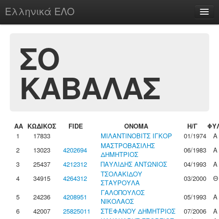
Ελληνικά ΕΛΟ
Περί
ΣΟ
ΚΑΒΑΛΑΣ
chesstu.be @ discord
Login
ΑΑ
ΚΩΔΙΚΟΣ
FIDE
ΟΝΟΜΑ
Η/Γ
ΦΥ
1
17833
ΜΙΛΑΝΤΙΝΟΒΙΤΣ ΙΓΚΟΡ
01/1974
Α
ΜΑΣΤΡΟΒΑΣΙΛΗΣ
2
13023
4202694
06/1983
Α
ΔΗΜΗΤΡΙΟΣ
3
25437
4212312
ΠΑΥΛΙΔΗΣ ΑΝΤΩΝΙΟΣ
04/1993
Α
ΤΣΟΛΑΚΙΔΟΥ
4
34915
4264312
03/2000
Θ
ΣΤΑΥΡΟΥΛΑ
ΓΑΛΟΠΟΥΛΟΣ
5
24236
4208951
05/1993
Α
ΝΙΚΟΛΑΟΣ
6
42007
25825011
ΣΤΕΦΑΝΟΥ ΔΗΜΗΤΡΙΟΣ
07/2006
Α