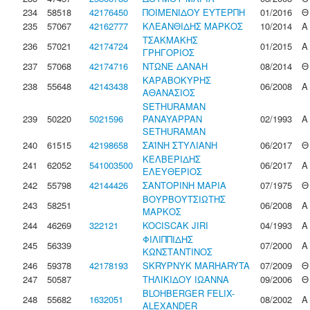
234
58518
42176450
ΠΟΙΜΕΝΙΔΟΥ ΕΥΤΕΡΠΗ
01/2016
Θ
235
57067
42162777
ΚΛΕΑΝΘΙΔΗΣ ΜΑΡΚΟΣ
10/2014
Α
ΤΣΑΚΜΑΚΗΣ
236
57021
42174724
01/2015
Α
ΓΡΗΓΟΡΙΟΣ
237
57068
42174716
ΝΤΩΝΕ ΔΑΝΑΗ
08/2014
Θ
ΚΑΡΑΒΟΚΥΡΗΣ
238
55648
42143438
06/2008
Α
ΑΘΑΝΑΣΙΟΣ
SETHURAMAN
239
50220
5021596
PANAYAPPAN
02/1993
Α
SETHURAMAN
240
61515
42198658
ΣΑΪΝΗ ΣΤΥΛΙΑΝΗ
06/2017
Θ
ΚΕΛΒΕΡΙΔΗΣ
241
62052
541003500
06/2017
Α
ΕΛΕΥΘΕΡΙΟΣ
242
55798
42144426
ΣΑΝΤΟΡΙΝΗ ΜΑΡΙΑ
07/1975
Θ
ΒΟΥΡΒΟΥΤΣΙΩΤΗΣ
243
58251
06/2008
Α
ΜΑΡΚΟΣ
244
46269
322121
KOCISCAK JIRI
04/1993
Α
ΦΙΛΙΠΠΙΔΗΣ
245
56339
07/2000
Α
ΚΩΝΣΤΑΝΤΙΝΟΣ
246
59378
42178193
SKRYPNYK MARHARYTA
07/2009
Θ
247
50587
ΤΗΛΙΚΙΔΟΥ ΙΩΑΝΝΑ
09/2006
Θ
BLOHBERGER FELIX-
248
55682
1632051
08/2002
Α
ALEXANDER