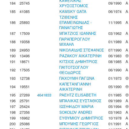
ΚΑΦΕΛΙΚΗΣ
184
25745
09/1990
Α
ΧΡΥΣΟΣΤΟΜΟΣ
185
41085
KAMSKY GATA
06/1974
Α
ΤΖΙΒΕΝΗΣ
186
25893
ΕΠΑΜΕΙΝΩΝΔΑΣ -
11/1995
Α
ΠΑΝΑΓΙΩΤΗΣ
187
17509
ΜΠΑΤΖΙΟΣ ΙΩΑΝΝΗΣ
03/1962
Α
ΠΑΡΑΠΕΡΟΓΛΟΥ
188
19358
01/1989
Α
ΜΙΧΑΗΛ
189
24950
ΝΙΚΟΛΑΪΔΗΣ ΣΤΕΦΑΝΟΣ
07/1990
Α
190
13496
ΡΑΖΑΚΟΥ ΑΙΚΑΤΕΡΙΝΗ
06/1983
Θ
191
18671
ΚΙΤΣΙΟΣ ΔΗΜΗΤΡΙΟΣ
08/1985
Α
ΠΑΪΤΟΤΣΟΓΛΟΥ
192
17505
06/1990
Α
ΘΕΟΔΩΡΟΣ
193
12738
ΠΑΧΟΥΜΗ ΠΑΓΩΝΑ
01/1973
Θ
ΚΑΠΕΤΑΝΓΙΑΝΝΗ
194
19551
05/1990
Θ
ΑΙΚΑΤΕΡΙΝΗ
195
27269
4641833
PAEHTZ ELISABETH
01/1985
Θ
196
25791
ΜΠΑΛΙΚΑΣ ΕΥΣΤΑΘΙΟΣ
09/1989
Α
197
25424
ΙΩΣΗΦΙΔΟΥ ΜΑΡΙΑ
05/1994
Θ
198
27356
SOKOLOV ANDREI
03/1963
Α
199
16962
ΕΥΘΥΜΙΟΥ ΔΗΜΗΤΡΙΟΣ
10/1978
Α
200
25086
ΜΠΟΥΜΗΣ ΓΕΩΡΓΙΟΣ
01/1991
Α