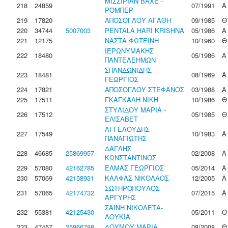
ΜΙΣΣΙΡΙΑΝ ΒΑΧΕ -
218
24859
07/1991
Α
ΡΟΜΠΕΡ
219
17820
ΑΠΟΣΟΓΛΟΥ ΑΓΑΘΗ
09/1985
Θ
220
34744
5007003
PENTALA HARI KRISHNA
05/1986
Α
221
12175
ΝΑΣΤΑ ΦΩΤΕΙΝΗ
10/1960
Θ
ΙΕΡΩΝΥΜΑΚΗΣ
222
18480
05/1986
Α
ΠΑΝΤΕΛΕΗΜΩΝ
ΣΠΑΝΔΩΝΙΔΗΣ
223
18481
08/1969
Α
ΓΕΩΡΓΙΟΣ
224
17821
ΑΠΟΣΟΓΛΟΥ ΣΤΕΦΑΝΟΣ
03/1988
Α
225
17511
ΓΚΑΓΚΑΛΗ ΝΙΚΗ
10/1986
Θ
ΣΤΥΛΙΔΟΥ ΜΑΡΙΑ -
226
17512
05/1985
Θ
ΕΛΙΣΑΒΕΤ
ΑΓΓΕΛΟΥΔΗΣ
227
17549
10/1983
Α
ΠΑΝΑΓΙΩΤΗΣ
ΔΑΓΛΗΣ
228
46685
25869957
02/2008
Α
ΚΩΝΣΤΑΝΤΙΝΟΣ
229
57080
42162785
ΕΛΜΑΣ ΓΕΩΡΓΙΟΣ
05/2014
Α
230
57069
42158931
ΚΑΛΦΑΣ ΝΙΚΟΛΑΟΣ
12/2005
Α
ΣΩΤΗΡΟΠΟΥΛΟΣ
231
57065
42174732
07/2015
Α
ΑΡΓΥΡΗΣ
ΣΑΪΝΗ ΝΙΚΟΛΕΤΑ-
232
55381
42125430
05/2011
Θ
ΛΟΥΚΙΑ
233
47457
25866788
ΔΟΥΜΟΥ ΜΑΡΙΑ
08/2008
Θ