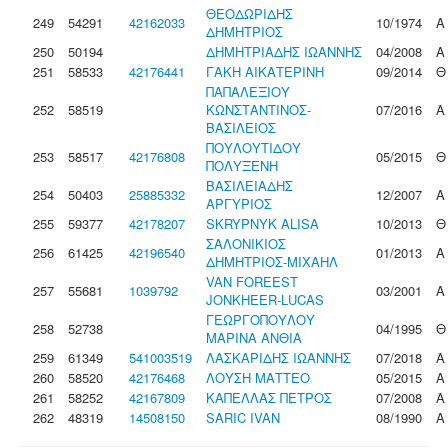
ΘΕΟΔΩΡΙΔΗΣ
249
54291
42162033
10/1974
Α
ΔΗΜΗΤΡΙΟΣ
250
50194
ΔΗΜΗΤΡΙΑΔΗΣ ΙΩΑΝΝΗΣ
04/2008
Α
251
58533
42176441
ΓΑΚΗ ΑΙΚΑΤΕΡΙΝΗ
09/2014
Θ
ΠΑΠΑΛΕΞΙΟΥ
252
58519
ΚΩΝΣΤΑΝΤΙΝΟΣ-
07/2016
Α
ΒΑΣΙΛΕΙΟΣ
ΠΟΥΛΟΥΤΙΔΟΥ
253
58517
42176808
05/2015
Θ
ΠΟΛΥΞΕΝΗ
ΒΑΣΙΛΕΙΑΔΗΣ
254
50403
25885332
12/2007
Α
ΑΡΓΥΡΙΟΣ
255
59377
42178207
SKRYPNYK ALISA
10/2013
Θ
ΣΑΛΟΝΙΚΙΟΣ
256
61425
42196540
01/2013
Α
ΔΗΜΗΤΡΙΟΣ-ΜΙΧΑΗΛ
VAN FOREEST
257
55681
1039792
03/2001
Α
JONKHEER-LUCAS
ΓΕΩΡΓΟΠΟΥΛΟΥ
258
52738
04/1995
Θ
ΜΑΡΙΝΑ ΑΝΘΙΑ
259
61349
541003519
ΛΑΣΚΑΡΙΔΗΣ ΙΩΑΝΝΗΣ
07/2018
Α
260
58520
42176468
ΛΟΥΣΗ ΜΑΤΤΕΟ
05/2015
Α
261
58252
42167809
ΚΑΠΕΛΛΑΣ ΠΕΤΡΟΣ
07/2008
Α
262
48319
14508150
SARIC IVAN
08/1990
Α