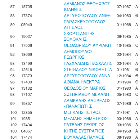
ΔΑΜΙΑΝΟΣ ΘΕΟΔΩΡΟΣ -
87
18705
07/1987
Α
ΙΩΑΝΝΗΣ
88
17374
ΑΡΓΥΡΟΠΟΥΛΟΥ ΑΝΘΗ
04/1983
Θ
ΠΑΡΑΣΚΕΥΟΠΟΥΛΟΣ
89
05049
01/1968
Α
ΑΓΓΕΛΟΣ
ΣΧΟΡΤΣΑΝΙΤΗΣ
90
19027
06/1985
Α
ΣΟΦΟΚΛΗΣ
91
17506
ΘΕΟΔΩΡΙΔΟΥ ΚΥΡΙΑΚΗ
10/1985
Θ
ΔΗΜΟΠΟΥΛΟΣ
92
18669
03/1984
Α
ΓΕΩΡΓΙΟΣ
93
13499
ΠΑΣΧΑΛΙΔΗΣ ΠΑΣΧΑΛΗΣ
03/1984
Α
94
12516
ΣΤΕΦΙΑΔΟΥ ΝΙΚΟΛΕΤΤΑ
01/1981
Θ
95
17373
ΑΡΓΥΡΟΠΟΥΛΟΥ ΑΝΝΑ
12/1984
Θ
96
17400
ΑΘΙΑΝΑ ΗΛΕΚΤΡΑ
01/1984
Θ
97
13132
ΘΕΟΔΟΣΙΟΥ ΜΑΡΙΟΣ
01/1980
Α
98
17107
ΣΩΤΗΡΙΑΔΟΥ ΜΕΛΑΝΗ
05/1983
Θ
ΔΑΜΚΑΛΗΣ ΑΛΦΡΕΔΟΣ
99
19357
07/1986
Α
- ΠΑΝΑΓΙΩΤΗΣ
100
12355
ΜΕΓΚΛΗΣ ΠΕΤΡΟΣ
01/1981
Α
101
19851
ΜΕΛΙΔΗΣ ΔΗΜΗΤΡΙΟΣ
03/1986
Α
102
17404
ΠΑΤΕΛΗΣ ΓΕΩΡΓΙΟΣ
03/1986
Α
103
04867
ΚΗΤΗΣ ΕΥΣΤΡΑΤΙΟΣ
04/1968
Α
104
17474
ΒΟΥΛΑΛΑΣ ΠΑΥΛΟΣ
08/1986
Α