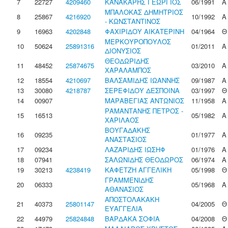
7
22727
4209460
ΚΑΝΑΚΑΡΗΣ ΓΕΩΡΓΙΟΣ
06/1991
Α
ΜΠΑΛΟΚΑΣ ΔΗΜΗΤΡΙΟΣ
8
25867
4216920
10/1992
Α
- ΚΩΝΣΤΑΝΤΙΝΟΣ
9
16963
4202848
ΦΑΧΙΡΙΔΟΥ ΑΙΚΑΤΕΡΙΝΗ
04/1964
Θ
ΜΕΡΚΟΥΡΟΠΟΥΛΟΣ
10
50624
25891316
01/2011
Α
ΔΙΟΝΥΣΙΟΣ
ΘΕΟΔΩΡΙΔΗΣ
11
48452
25874675
03/2010
Α
ΧΑΡΑΛΑΜΠΟΣ
12
18554
4210697
ΒΑΛΣΑΜΙΔΗΣ ΙΩΑΝΝΗΣ
09/1987
Α
13
30080
4218787
ΣΕΡΕΦΙΔΟΥ ΔΕΣΠΟΙΝΑ
03/1997
Θ
14
00907
ΜΑΡΑΒΕΓΙΑΣ ΑΝΤΩΝΙΟΣ
11/1958
Α
ΡΑΜΑΝΤΑΝΗΣ ΠΕΤΡΟΣ -
15
16513
05/1982
Α
ΧΑΡΙΛΑΟΣ
ΒΟΥΓΑΔΑΚΗΣ
16
09235
01/1977
Α
ΑΝΑΣΤΑΣΙΟΣ
17
09234
ΛΑΖΑΡΙΔΗΣ ΙΩΣΗΦ
01/1976
Α
18
07941
ΣΑΛΩΝΙΔΗΣ ΘΕΟΔΩΡΟΣ
06/1974
Α
19
30213
4238419
ΚΑΦΕΤΖΗ ΑΓΓΕΛΙΚΗ
05/1998
Θ
ΓΡΑΜΜΕΝΙΔΗΣ
20
06333
05/1968
Α
ΑΘΑΝΑΣΙΟΣ
ΑΠΟΣΤΟΛΑΚΑΚΗ
21
40373
25801147
04/2005
Θ
ΕΥΑΓΓΕΛΙΑ
22
44979
25824848
ΒΑΡΔΑΚΑ ΣΟΦΙΑ
04/2008
Θ