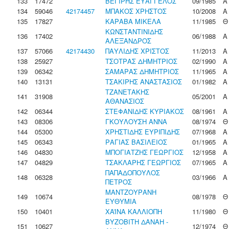
133
17472
ΒΕΓΙΡΗΣ ΕΥΑΓΓΕΛΟΣ
09/1985
Α
134
59046
42174457
ΜΠΑΚΟΣ ΧΡΗΣΤΟΣ
10/2008
Α
135
17827
ΚΑΡΑΒΑ ΜΙΚΕΛΑ
11/1985
Θ
ΚΩΝΣΤΑΝΤΙΝΙΔΗΣ
136
17402
06/1988
Α
ΑΛΕΞΑΝΔΡΟΣ
137
57066
42174430
ΠΑΥΛΙΔΗΣ ΧΡΙΣΤΟΣ
11/2013
Α
138
25927
ΤΣΟΤΡΑΣ ΔΗΜΗΤΡΙΟΣ
02/1990
Α
139
06342
ΣΑΜΑΡΑΣ ΔΗΜΗΤΡΙΟΣ
11/1965
Α
140
13131
ΤΣΑΚΙΡΗΣ ΑΝΑΣΤΑΣΙΟΣ
01/1982
Α
ΤΖΑΝΕΤΑΚΗΣ
141
31908
05/2001
Α
ΑΘΑΝΑΣΙΟΣ
142
06344
ΣΤΕΦΑΝΙΔΗΣ ΚΥΡΙΑΚΟΣ
08/1961
Α
143
08306
ΓΚΟΥΛΟΥΣΗ ΑΝΝΑ
08/1974
Θ
144
05300
ΧΡΗΣΤΙΔΗΣ ΕΥΡΙΠΙΔΗΣ
07/1968
Α
145
06343
ΡΑΓΙΑΣ ΒΑΣΙΛΕΙΟΣ
01/1965
Α
146
04830
ΜΠΟΓΙΑΤΖΗΣ ΓΕΩΡΓΙΟΣ
12/1958
Α
147
04829
ΤΣΑΚΛΑΡΗΣ ΓΕΩΡΓΙΟΣ
07/1965
Α
ΠΑΠΑΔΟΠΟΥΛΟΣ
148
06328
03/1966
Α
ΠΕΤΡΟΣ
ΜΑΝΤΖΟΥΡΑΝΗ
149
10674
08/1978
Θ
ΕΥΘΥΜΙΑ
150
10401
ΧΑΪΝΑ ΚΑΛΛΙΟΠΗ
11/1980
Θ
ΒΥΖΟΒΙΤΗ ΔΑΝΑΗ -
151
10627
12/1974
Θ