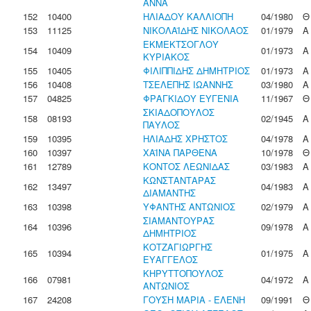
ΑΝΝΑ
152
10400
ΗΛΙΑΔΟΥ ΚΑΛΛΙΟΠΗ
04/1980
Θ
153
11125
ΝΙΚΟΛΑΪΔΗΣ ΝΙΚΟΛΑΟΣ
01/1979
Α
ΕΚΜΕΚΤΣΟΓΛΟΥ
154
10409
01/1973
Α
ΚΥΡΙΑΚΟΣ
155
10405
ΦΙΛΙΠΠΙΔΗΣ ΔΗΜΗΤΡΙΟΣ
01/1973
Α
156
10408
ΤΣΕΛΕΠΗΣ ΙΩΑΝΝΗΣ
03/1980
Α
157
04825
ΦΡΑΓΚΙΔΟΥ ΕΥΓΕΝΙΑ
11/1967
Θ
ΣΚΙΑΔΟΠΟΥΛΟΣ
158
08193
02/1945
Α
ΠΑΥΛΟΣ
159
10395
ΗΛΙΑΔΗΣ ΧΡΗΣΤΟΣ
04/1978
Α
160
10397
ΧΑΪΝΑ ΠΑΡΘΕΝΑ
10/1978
Θ
161
12789
ΚΟΝΤΟΣ ΛΕΩΝΙΔΑΣ
03/1983
Α
ΚΩΝΣΤΑΝΤΑΡΑΣ
162
13497
04/1983
Α
ΔΙΑΜΑΝΤΗΣ
163
10398
ΥΦΑΝΤΗΣ ΑΝΤΩΝΙΟΣ
02/1979
Α
ΣΙΑΜΑΝΤΟΥΡΑΣ
164
10396
09/1978
Α
ΔΗΜΗΤΡΙΟΣ
ΚΟΤΖΑΓΙΩΡΓΗΣ
165
10394
01/1975
Α
ΕΥΑΓΓΕΛΟΣ
ΚΗΡΥΤΤΟΠΟΥΛΟΣ
166
07981
04/1972
Α
ΑΝΤΩΝΙΟΣ
167
24208
ΓΟΥΣΗ ΜΑΡΙΑ - ΕΛΕΝΗ
09/1991
Θ