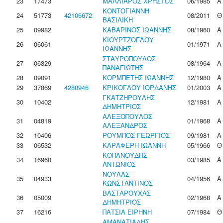
23
17473
ΜΑΛΛΙΑΡΟΣ ΧΡΗΣΤΟΣ
06/1985
Α
ΚΟΝΤΟΓΙΑΝΝΗ
24
51773
42106672
08/2011
Θ
ΒΑΣΙΛΙΚΗ
25
09982
ΚΑΒΑΡΙΝΟΣ ΙΩΑΝΝΗΣ
08/1960
Α
ΚΙΟΥΡΤΖΟΓΛΟΥ
26
06061
01/1971
Α
ΙΩΑΝΝΗΣ
ΣΤΑΥΡΟΠΟΥΛΟΣ
27
06329
08/1964
Α
ΠΑΝΑΓΙΩΤΗΣ
28
09091
ΚΟΡΜΠΕΤΗΣ ΙΩΑΝΝΗΣ
12/1980
Α
29
37869
4280946
ΚΡΙΚΟΓΛΟΥ ΙΟΡΔΑΝΗΣ
01/2003
Α
ΓΚΑΤΖΗΡΟΥΛΗΣ
30
10402
12/1981
Α
ΔΗΜΗΤΡΙΟΣ
ΑΛΕΞΟΠΟΥΛΟΣ
31
04819
01/1968
Α
ΑΛΕΞΑΝΔΡΟΣ
32
10406
ΡΟΥΜΠΟΣ ΓΕΩΡΓΙΟΣ
09/1981
Α
33
06532
ΚΑΡΑΦΕΡΗ ΙΩΑΝΝΗ
05/1966
Θ
ΚΟΠΑΝΟΥΔΗΣ
34
16960
03/1985
Α
ΑΝΤΩΝΙΟΣ
ΝΟΥΛΑΣ
35
04933
04/1956
Α
ΚΩΝΣΤΑΝΤΙΝΟΣ
ΒΑΣΤΑΡΟΥΧΑΣ
36
05009
02/1968
Α
ΔΗΜΗΤΡΙΟΣ
37
16216
ΠΑΤΣΙΑ ΕΙΡΗΝΗ
07/1984
Θ
ΑΜΑΝΑΤΙΑΔΗΣ