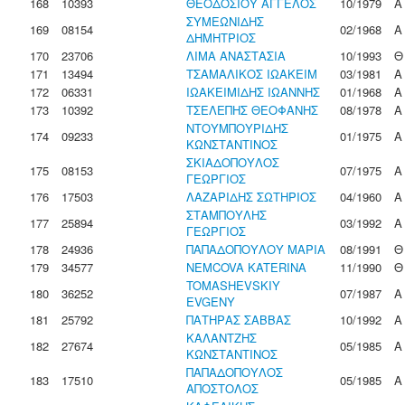
168
10393
ΘΕΟΔΟΣΙΟΥ ΑΓΓΕΛΟΣ
10/1979
Α
ΣΥΜΕΩΝΙΔΗΣ
169
08154
02/1968
Α
ΔΗΜΗΤΡΙΟΣ
170
23706
ΛΙΜΑ ΑΝΑΣΤΑΣΙΑ
10/1993
Θ
171
13494
ΤΣΑΜΑΛΙΚΟΣ ΙΩΑΚΕΙΜ
03/1981
Α
172
06331
ΙΩΑΚΕΙΜΙΔΗΣ ΙΩΑΝΝΗΣ
01/1968
Α
173
10392
ΤΣΕΛΕΠΗΣ ΘΕΟΦΑΝΗΣ
08/1978
Α
ΝΤΟΥΜΠΟΥΡΙΔΗΣ
174
09233
01/1975
Α
ΚΩΝΣΤΑΝΤΙΝΟΣ
ΣΚΙΑΔΟΠΟΥΛΟΣ
175
08153
07/1975
Α
ΓΕΩΡΓΙΟΣ
176
17503
ΛΑΖΑΡΙΔΗΣ ΣΩΤΗΡΙΟΣ
04/1960
Α
ΣΤΑΜΠΟΥΛΗΣ
177
25894
03/1992
Α
ΓΕΩΡΓΙΟΣ
178
24936
ΠΑΠΑΔΟΠΟΥΛΟΥ ΜΑΡΙΑ
08/1991
Θ
179
34577
NEMCOVA KATERINA
11/1990
Θ
TOMASHEVSKIY
180
36252
07/1987
Α
EVGENY
181
25792
ΠΑΤΗΡΑΣ ΣΑΒΒΑΣ
10/1992
Α
ΚΑΛΑΝΤΖΗΣ
182
27674
05/1985
Α
ΚΩΝΣΤΑΝΤΙΝΟΣ
ΠΑΠΑΔΟΠΟΥΛΟΣ
183
17510
05/1985
Α
ΑΠΟΣΤΟΛΟΣ