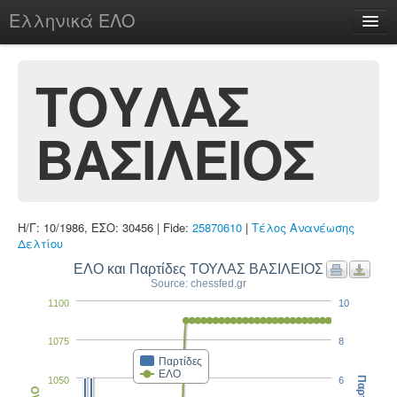
Ελληνικά ΕΛΟ
Περί
ΤΟΥΛΑΣ
ΒΑΣΙΛΕΙΟΣ
chesstu.be @ discord
Login
Η/Γ: 10/1986, ΕΣΟ: 30456 | Fide:
25870610
|
Τέλος Ανανέωσης
Δελτίου
ΕΛΟ και Παρτίδες ΤΟΥΛΑΣ ΒΑΣΙΛΕΙΟΣ
Source: chessfed.gr
1100
10
1075
8
Παρτίδες
ΕΛΟ
1050
6