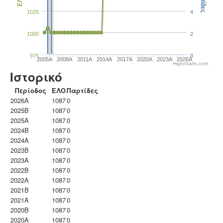
Παρτίδες
ΕΛΟ
1025
4
1000
2
975
0
2005A
2008A
2011A
2014A
2017A
2020A
2023Α
2026A
Highcharts.com
Ιστορικό
Περίοδος
ΕΛΟ
Παρτίδες
2026A
1087
0
2025B
1087
0
2025A
1087
0
2024B
1087
0
2024A
1087
0
2023B
1087
0
2023Α
1087
0
2022B
1087
0
2022A
1087
0
2021B
1087
0
2021A
1087
0
2020B
1087
0
2020A
1087
0