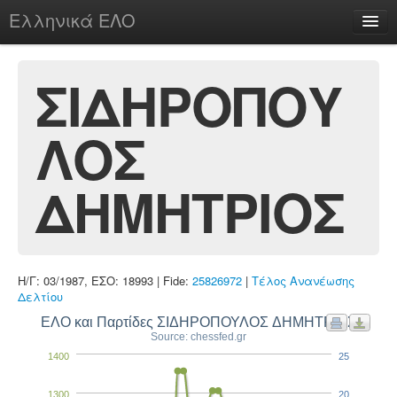
Ελληνικά ΕΛΟ
Περί
ΣΙΔΗΡΟΠΟΥ
ΛΟΣ
chesstu.be @ discord
Login
ΔΗΜΗΤΡΙΟΣ
Η/Γ: 03/1987, ΕΣΟ: 18993 | Fide:
25826972
|
Τέλος Ανανέωσης
Δελτίου
ΕΛΟ και Παρτίδες ΣΙΔΗΡΟΠΟΥΛΟΣ ΔΗΜΗΤΡΙΟΣ
Source: chessfed.gr
1400
25
1300
20