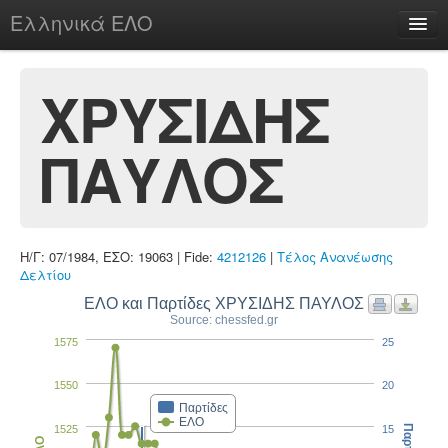
Ελληνικά ΕΛΟ
Περί
ΧΡΥΣΙΔΗΣ
ΠΑΥΛΟΣ
chesstu.be @ discord
Login
Η/Γ: 07/1984, ΕΣΟ: 19063 | Fide:
4212126
|
Τέλος Ανανέωσης
Δελτίου
ΕΛΟ και Παρτίδες ΧΡΥΣΙΔΗΣ ΠΑΥΛΟΣ
Source: chessfed.gr
1575
25
1550
20
Παρτίδες
ΕΛΟ
1525
15