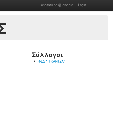
chesstu.be @ discord
Login
Σ
Σύλλογοι
ΦΕΣ "Η ΚΑΝΤΖΑ"