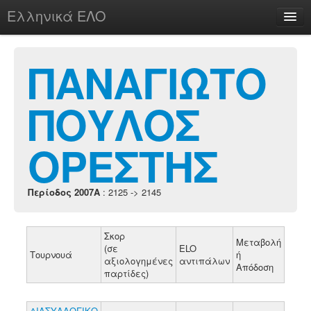
Ελληνικά ΕΛΟ
Περί
ΠΑΝΑΓΙΩΤΟ
ΠΟΥΛΟΣ
chesstu.be @ discord
Login
ΟΡΕΣΤΗΣ
Περίοδος 2007A
: 2125 -> 2145
Σκορ
Μεταβολή
(σε
ELO
Τουρνουά
ή
αξιολογημένες
αντιπάλων
Απόδοση
παρτίδες)
ΔΙΑΣΥΛΛΟΓΙΚΟ