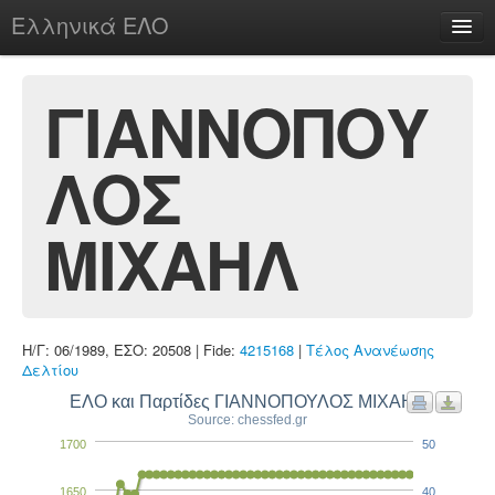
Ελληνικά ΕΛΟ
Περί
ΓΙΑΝΝΟΠΟΥ
ΛΟΣ
chesstu.be @ discord
Login
ΜΙΧΑΗΛ
Η/Γ: 06/1989, ΕΣΟ: 20508 | Fide:
4215168
|
Τέλος Ανανέωσης
Δελτίου
ΕΛΟ και Παρτίδες ΓΙΑΝΝΟΠΟΥΛΟΣ ΜΙΧΑΗΛ
Source: chessfed.gr
1700
50
1650
40