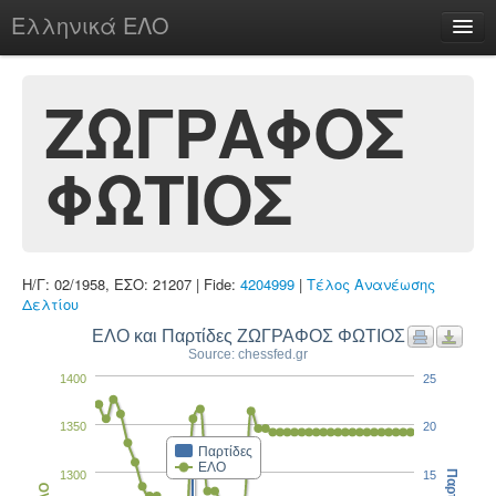
Ελληνικά ΕΛΟ
Περί
ΖΩΓΡΑΦΟΣ
ΦΩΤΙΟΣ
chesstu.be @ discord
Login
Η/Γ: 02/1958, ΕΣΟ: 21207 | Fide:
4204999
|
Τέλος Ανανέωσης
Δελτίου
ΕΛΟ και Παρτίδες ΖΩΓΡΑΦΟΣ ΦΩΤΙΟΣ
Source: chessfed.gr
1400
25
1350
20
Παρτίδες
ΕΛΟ
1300
15