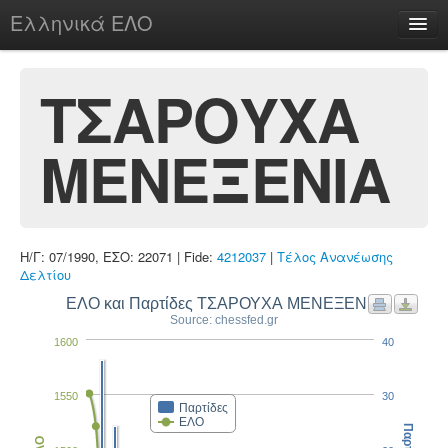
Ελληνικά ΕΛΟ
Περί
ΤΣΑΡΟΥΧΑ
ΜΕΝΕΞΕΝΙΑ
chesstu.be @ discord
Login
Η/Γ: 07/1990, ΕΣΟ: 22071 | Fide:
4212037
|
Τέλος Ανανέωσης
Δελτίου
ΕΛΟ και Παρτίδες ΤΣΑΡΟΥΧΑ ΜΕΝΕΞΕΝΙΑ
Source: chessfed.gr
1600
40
1550
30
Παρτίδες
ΕΛΟ