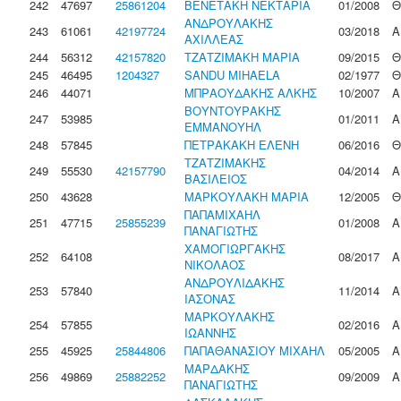
242
47697
25861204
ΒΕΝΕΤΑΚΗ ΝΕΚΤΑΡΙΑ
01/2008
Θ
ΑΝΔΡΟΥΛΑΚΗΣ
243
61061
42197724
03/2018
Α
ΑΧΙΛΛΕΑΣ
244
56312
42157820
ΤΖΑΤΖΙΜΑΚΗ ΜΑΡΙΑ
09/2015
Θ
245
46495
1204327
SANDU MIHAELA
02/1977
Θ
246
44071
ΜΠΡΑΟΥΔΑΚΗΣ ΑΛΚΗΣ
10/2007
Α
ΒΟΥΝΤΟΥΡΑΚΗΣ
247
53985
01/2011
Α
ΕΜΜΑΝΟΥΗΛ
248
57845
ΠΕΤΡΑΚΑΚΗ ΕΛΕΝΗ
06/2016
Θ
ΤΖΑΤΖΙΜΑΚΗΣ
249
55530
42157790
04/2014
Α
ΒΑΣΙΛΕΙΟΣ
250
43628
ΜΑΡΚΟΥΛΑΚΗ ΜΑΡΙΑ
12/2005
Θ
ΠΑΠΑΜΙΧΑΗΛ
251
47715
25855239
01/2008
Α
ΠΑΝΑΓΙΩΤΗΣ
ΧΑΜΟΓΙΩΡΓΑΚΗΣ
252
64108
08/2017
Α
ΝΙΚΟΛΑΟΣ
ΑΝΔΡΟΥΛΙΔΑΚΗΣ
253
57840
11/2014
Α
ΙΑΣΟΝΑΣ
ΜΑΡΚΟΥΛΑΚΗΣ
254
57855
02/2016
Α
ΙΩΑΝΝΗΣ
255
45925
25844806
ΠΑΠΑΘΑΝΑΣΙΟΥ ΜΙΧΑΗΛ
05/2005
Α
ΜΑΡΔΑΚΗΣ
256
49869
25882252
09/2009
Α
ΠΑΝΑΓΙΩΤΗΣ