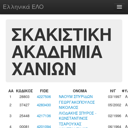
Ελληνικά ΕΛΟ
Περί
ΣΚΑΚΙΣΤΙΚΗ
ΑΚΑΔΗΜΙΑ
chesstu.be @ discord
Login
ΧΑΝΙΩΝ
ΑΑ
ΚΩΔΙΚΟΣ
FIDE
ΟΝΟΜΑ
Η/Γ
ΦΥ
1
28803
4227506
ΝΑΟΥΜ ΣΠΥΡΙΔΩΝ
03/1997
Α
ΓΕΩΡΓΑΚΟΠΟΥΛΟΣ
2
37427
4283430
05/2002
Α
ΝΙΚΟΛΑΟΣ
ΛΙΟΔΑΚΗΣ ΣΠΥΡΟΣ -
3
25448
4217136
02/1996
Α
ΚΩΝΣΤΑΝΤΙΝΟΣ
ΤΣΑΡΟΥΧΑΣ
4
00081
4201094
06/1964
Α