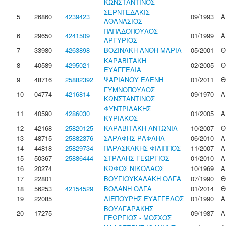
ΚΩΝΣΤΑΝΤΙΝΟΣ
ΣΕΡΝΤΕΔΑΚΙΣ
5
26860
4239423
09/1993
Α
ΑΘΑΝΑΣΙΟΣ
ΠΑΠΑΔΟΠΟΥΛΟΣ
6
29650
4241509
01/1999
Α
ΑΡΓΥΡΙΟΣ
7
33980
4263898
ΒΟΖΙΝΑΚΗ ΑΝΘΗ ΜΑΡΙΑ
05/2001
Θ
ΚΑΡΑΒΙΤΑΚΗ
8
40589
4295021
02/2005
Θ
ΕΥΑΓΓΕΛΙΑ
9
48716
25882392
ΨΑΡΙΑΝΟΥ ΕΛΕΝΗ
01/2011
Θ
ΓΥΜΝΟΠΟΥΛΟΣ
10
04774
4216814
09/1970
Α
ΚΩΝΣΤΑΝΤΙΝΟΣ
ΦΥΝΤΡΙΛΑΚΗΣ
11
40590
4286030
01/2005
Α
ΚΥΡΙΑΚΟΣ
12
42168
25820125
ΚΑΡΑΒΙΤΑΚΗ ΑΝΤΩΝΙΑ
10/2007
Θ
13
48715
25882376
ΣΑΡΑΦΗΣ ΡΑΦΑΗΛ
06/2010
Α
14
44818
25829734
ΠΑΡΑΣΚΑΚΗΣ ΦΙΛΙΠΠΟΣ
11/2007
Α
15
50367
25886444
ΣΤΡΑΛΗΣ ΓΕΩΡΓΙΟΣ
01/2010
Α
16
20274
ΚΩΦΟΣ ΝΙΚΟΛΑΟΣ
10/1969
Α
17
22801
ΒΟΥΓΙΟΥΚΑΛΑΚΗ ΟΛΓΑ
07/1990
Θ
18
56253
42154529
ΒΟΛΑΝΗ ΟΛΓΑ
01/2014
Θ
19
22085
ΛΙΕΠΟΥΡΗΣ ΕΥΑΓΓΕΛΟΣ
01/1990
Α
ΒΟΥΛΓΑΡΑΚΗΣ
20
17275
09/1987
Α
ΓΕΩΡΓΙΟΣ - ΜΟΣΧΟΣ