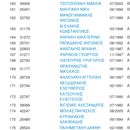
160
39456
ΤΖΟΤΖΟΛΑΚΗ ΑΜΑΛΙΑ
07/2003
Θ
161
25451
ΝΙΚΗΤΑΚΗ ΝΙΚΗ
04/1994
Θ
ΜΑΝΟΓΙΑΝΝΑΚΗΣ
162
22792
07/1989
Α
ΑΝΤΩΝΙΟΣ
Μ ΕΛΑΚΗΣ
163
31179
03/1998
Α
ΚΩΝΣΤΑΝΤΙΝΟΣ
164
31272
ΨΑΡΑΚΗ ΑΙΚΑΤΕΡΙΝΗ
03/1999
Θ
165
25701
ΠΑΠΑΔΑΚΗΣ ΑΝΤΩΝΙΟΣ
08/1992
Α
166
22803
ΦΑΝΤΑΚΗΣ ΜΙΧΑΗΛ
02/1987
Α
167
31271
ΨΑΡΑΚΗΣ ΓΕΩΡΓΙΟΣ
11/1997
Α
168
22790
ΛΙΕΠΟΥΡΗΣ ΓΡΗΓΟΡΙΟΣ
07/1991
Α
ΘΡΑΨΑΝΙΩΤΗΣ
169
31177
05/1999
Α
ΝΙΚΟΛΑΟΣ
170
29729
ΦΑΛΕΛΑΚΗ ΑΓΓΕΛΙΚΗ
06/1997
Θ
ΘΕΟΔΩΡΑΚΗΣ
171
22794
02/1991
Α
ΕΛΕΥΘΕΡΙΟΣ
ΚΑΤΣΟΥΛΗΣ
172
22797
07/1990
Α
ΕΥΑΓΓΕΛΟΣ
173
38089
ΒΙΓΙΕΜΙΕ ΑΛΕΞΑΝΔΡΟΣ
07/1982
Α
174
42247
ΜΠΙΛΑΣ ΠΑΡΑΣΧΟΣ
08/2005
Α
ΚΥΡΙΑΚΑΚΗΣ
175
26489
09/1994
Α
ΑΛΚΙΒΙΑΔΗΣ
176
28524
ΠΑΛΗΜΕΤΑΚΗ ΔΑΦΝΗ
02/1996
Θ