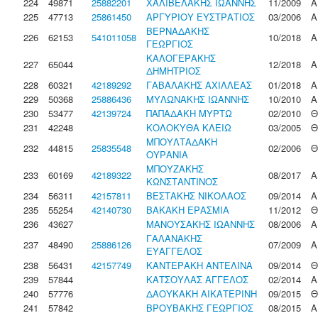
224
49871
25882201
ΧΑΛΙΒΕΛΑΚΗΣ ΙΩΑΝΝΗΣ
11/2009
Α
225
47713
25861450
ΑΡΓΥΡΙΟΥ ΕΥΣΤΡΑΤΙΟΣ
03/2006
Α
ΒΕΡΝΑΔΑΚΗΣ
226
62153
541011058
10/2018
Α
ΓΕΩΡΓΙΟΣ
ΚΑΛΟΓΕΡΑΚΗΣ
227
65044
12/2018
Α
ΔΗΜΗΤΡΙΟΣ
228
60321
42189292
ΓΑΒΑΛΑΚΗΣ ΑΧΙΛΛΕΑΣ
01/2018
Α
229
50368
25886436
ΜΥΛΩΝΑΚΗΣ ΙΩΑΝΝΗΣ
10/2010
Α
230
53477
42139724
ΠΑΠΑΔΑΚΗ ΜΥΡΤΩ
02/2010
Θ
231
42248
ΚΟΛΟΚΥΘΑ ΚΛΕΙΩ
03/2005
Θ
ΜΠΟΥΛΤΑΔΑΚΗ
232
44815
25835548
02/2006
Θ
ΟΥΡΑΝΙΑ
ΜΠΟΥΖΑΚΗΣ
233
60169
42189322
08/2017
Α
ΚΩΝΣΤΑΝΤΙΝΟΣ
234
56311
42157811
ΒΕΣΤΑΚΗΣ ΝΙΚΟΛΑΟΣ
09/2014
Α
235
55254
42140730
ΒΑΚΑΚΗ ΕΡΑΣΜΙΑ
11/2012
Θ
236
43627
ΜΑΝΟΥΣΑΚΗΣ ΙΩΑΝΝΗΣ
08/2006
Α
ΓΑΛΑΝΑΚΗΣ
237
48490
25886126
07/2009
Α
ΕΥΑΓΓΕΛΟΣ
238
56431
42157749
ΚΑΝΤΕΡΑΚΗ ΑΝΤΕΛΙΝΑ
09/2014
Θ
239
57844
ΚΑΤΣΟΥΛΑΣ ΑΓΓΕΛΟΣ
02/2014
Α
240
57776
ΔΑΟΥΚΑΚΗ ΑΙΚΑΤΕΡΙΝΗ
09/2015
Θ
241
57842
ΒΡΟΥΒΑΚΗΣ ΓΕΩΡΓΙΟΣ
08/2015
Α