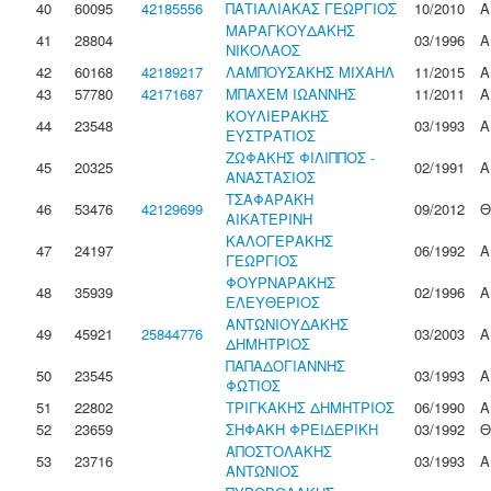
40
60095
42185556
ΠΑΤΙΑΛΙΑΚΑΣ ΓΕΩΡΓΙΟΣ
10/2010
Α
ΜΑΡΑΓΚΟΥΔΑΚΗΣ
41
28804
03/1996
Α
ΝΙΚΟΛΑΟΣ
42
60168
42189217
ΛΑΜΠΟΥΣΑΚΗΣ ΜΙΧΑΗΛ
11/2015
Α
43
57780
42171687
ΜΠΑΧΕΜ ΙΩΑΝΝΗΣ
11/2011
Α
ΚΟΥΛΙΕΡΑΚΗΣ
44
23548
03/1993
Α
ΕΥΣΤΡΑΤΙΟΣ
ΖΩΦΑΚΗΣ ΦΙΛΙΠΠΟΣ -
45
20325
02/1991
Α
ΑΝΑΣΤΑΣΙΟΣ
ΤΣΑΦΑΡΑΚΗ
46
53476
42129699
09/2012
Θ
ΑΙΚΑΤΕΡΙΝΗ
ΚΑΛΟΓΕΡΑΚΗΣ
47
24197
06/1992
Α
ΓΕΩΡΓΙΟΣ
ΦΟΥΡΝΑΡΑΚΗΣ
48
35939
02/1996
Α
ΕΛΕΥΘΕΡΙΟΣ
ΑΝΤΩΝΙΟΥΔΑΚΗΣ
49
45921
25844776
03/2003
Α
ΔΗΜΗΤΡΙΟΣ
ΠΑΠΑΔΟΓΙΑΝΝΗΣ
50
23545
03/1993
Α
ΦΩΤΙΟΣ
51
22802
ΤΡΙΓΚΑΚΗΣ ΔΗΜΗΤΡΙΟΣ
06/1990
Α
52
23659
ΣΗΦΑΚΗ ΦΡΕΙΔΕΡΙΚΗ
03/1992
Θ
ΑΠΟΣΤΟΛΑΚΗΣ
53
23716
03/1993
Α
ΑΝΤΩΝΙΟΣ