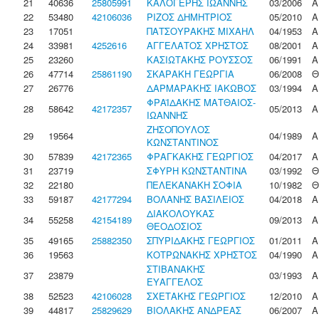
21
40636
25805991
ΚΑΛΟΓΕΡΗΣ ΙΩΑΝΝΗΣ
03/2006
Α
22
53480
42106036
ΡΙΖΟΣ ΔΗΜΗΤΡΙΟΣ
05/2010
Α
23
17051
ΠΑΤΣΟΥΡΑΚΗΣ ΜΙΧΑΗΛ
04/1953
Α
24
33981
4252616
ΑΓΓΕΛΑΤΟΣ ΧΡΗΣΤΟΣ
08/2001
Α
25
23260
ΚΑΣΙΩΤΑΚΗΣ ΡΟΥΣΣΟΣ
06/1991
Α
26
47714
25861190
ΣΚΑΡΑΚΗ ΓΕΩΡΓΙΑ
06/2008
Θ
27
26776
ΔΑΡΜΑΡΑΚΗΣ ΙΑΚΩΒΟΣ
03/1994
Α
ΦΡΑΪΔΑΚΗΣ ΜΑΤΘΑΙΟΣ-
28
58642
42172357
05/2013
Α
ΙΩΑΝΝΗΣ
ΖΗΣΟΠΟΥΛΟΣ
29
19564
04/1989
Α
ΚΩΝΣΤΑΝΤΙΝΟΣ
30
57839
42172365
ΦΡΑΓΚΑΚΗΣ ΓΕΩΡΓΙΟΣ
04/2017
Α
31
23719
ΣΦΥΡΗ ΚΩΝΣΤΑΝΤΙΝΑ
03/1992
Θ
32
22180
ΠΕΛΕΚΑΝΑΚΗ ΣΟΦΙΑ
10/1982
Θ
33
59187
42177294
ΒΟΛΑΝΗΣ ΒΑΣΙΛΕΙΟΣ
04/2018
Α
ΔΙΑΚΟΛΟΥΚΑΣ
34
55258
42154189
09/2013
Α
ΘΕΟΔΟΣΙΟΣ
35
49165
25882350
ΣΠΥΡΙΔΑΚΗΣ ΓΕΩΡΓΙΟΣ
01/2011
Α
36
19563
ΚΟΤΡΩΝΑΚΗΣ ΧΡΗΣΤΟΣ
04/1990
Α
ΣΤΙΒΑΝΑΚΗΣ
37
23879
03/1993
Α
ΕΥΑΓΓΕΛΟΣ
38
52523
42106028
ΣΧΕΤΑΚΗΣ ΓΕΩΡΓΙΟΣ
12/2010
Α
39
44817
25829629
ΒΙΟΛΑΚΗΣ ΑΝΔΡΕΑΣ
06/2007
Α