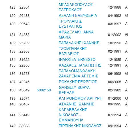
ΜΠΑΧΑΡΟΠΟΥΛΟΣ
128
22804
12/1988
Α
ΠΑΤΡΟΚΛΟΣ
129
26488
ΑΣΛΑΝΗ ΕΛΕΥΘΕΡΙΑ
04/1992
Θ
ΤΡΟΥΛΑΚΗΣ
130
29648
03/1997
Α
ΕΥΣΤΡΑΤΙΟΣ
ΦΡΑΔΕΛΑΚΗ ΑΝΝΑ
131
34353
01/2002
Θ
ΜΑΡΙΑ
132
25702
ΠΑΠΑΔΑΚΗΣ ΙΩΑΝΝΗΣ
10/1993
Α
ΤΖΟΜΠΑΝΑΚΗΣ
133
22808
02/1991
Α
ΒΑΣΙΛΕΙΟΣ
134
31622
INARKIEV ERNESTO
12/1985
Α
135
22806
ΚΑΖΑΚΟΣ ΠΑΝΑΓΙΩΤΗΣ
12/1991
Α
ΠΑΠΑΔΟΜΑΝΩΛΑΚΗ
136
31273
06/1998
Θ
ΖΑΧΑΡΕΝΙΑ ΑΡΤΕΜΙΣ
137
42246
ΡΟΚΑΚΗΣ ΓΕΩΡΓΙΟΣ
06/2005
Α
GANGULY SURYA
138
43049
5002150
02/1983
Α
SEKHAR
139
32574
ΚΛΗΡΟΝΟΜΟΥ ΑΡΓΥΡΗ
01/2000
Θ
140
26487
ΑΣΛΑΝΗΣ ΙΩΑΝΝΗΣ
09/1995
Α
ΚΑΡΑΒΕΛΑΚΗΣ
141
25449
ΝΙΚΟΛΑΟΣ -
07/1994
Α
ΕΜΜΑΝΟΥΗΛ
142
33088
ΠΙΡΠΙΝΑΚΗΣ ΝΙΚΟΛΑΟΣ
09/1994
Α