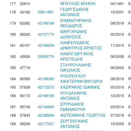
177
22810
ΜΠΑΤΙΛΑΣ ΜΙΧΑΗΛ
04/1991
Α
ΓΕΩΡΓΕΔΑΚΗΣ
178
42162
25811851
10/2001
Α
ΑΝΤΩΝΙΟΣ
ΣΗΜΑΝΤΗΡΑΚΗΣ
179
62082
42199166
08/2018
Α
ΘΕΟΔΩΡΟΣ
ΜΑΡΓΑΡΩΝΗΣ
180
56263
42157773
02/2015
Α
ΔΙΟΝΥΣΙΟΣ
ΛΑΜΠΟΥΣΑΚΗΣ
181
60167
42189209
11/2015
Α
ΔΗΜΗΤΡΙΟΣ-ΧΡΗΣΤΟΣ
ΧΑΜΟΓΙΩΡΓΑΚΗΣ
182
45926
25850776
06/2008
Α
ΑΡΙΣΤΕΙΔΗΣ
ΣΤΑΥΡΟΥΛΑΚΗΣ
183
47716
06/2004
Α
ΝΙΚΟΛΑΟΣ
ΨΙΛΟΠΟΥΛΟΥ
184
60383
42189390
08/2016
Θ
ΑΙΚΑΤΕΡΙΝΗ-ΒΙΚΤΩΡΙΑ
185
57838
42172373
ΧΑΖΙΡΑΚΗΣ ΙΩΑΝΝΗΣ
03/2016
Α
ΧΟΥΔΑΛΑΚΗΣ
186
60170
42189195
12/2015
Α
ΑΝΤΩΝΙΟΣ
ΣΠΥΡΙΔΑΚΗΣ
187
55749
42143845
03/2014
Α
ΕΜΜΑΝΟΥΗΛ
188
57843
42185904
ΦΩΤΕΙΝΑΚΗΣ ΓΕΩΡΓΙΟΣ
07/2016
Α
ΣΕΡΓΕΝΤΑΝΗΣ
189
59206
42177227
10/2009
Α
ΑΝΤΩΝΙΟΣ