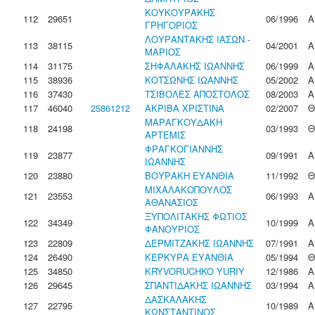
ΚΟΥΚΟΥΡΑΚΗΣ
112
29651
06/1996
Α
ΓΡΗΓΟΡΙΟΣ
ΛΟΥΡΑΝΤΑΚΗΣ ΙΑΣΩΝ -
113
38115
04/2001
Α
ΜΑΡΙΟΣ
114
31175
ΣΗΦΑΛΑΚΗΣ ΙΩΑΝΝΗΣ
06/1999
Α
115
38936
ΚΟΤΣΩΝΗΣ ΙΩΑΝΝΗΣ
05/2002
Α
116
37430
ΤΣΙΒΟΛΕΣ ΑΠΟΣΤΟΛΟΣ
08/2003
Α
117
46040
25861212
ΑΚΡΙΒΑ ΧΡΙΣΤΙΝΑ
02/2007
Θ
ΜΑΡΑΓΚΟΥΔΑΚΗ
118
24198
03/1993
Θ
ΑΡΤΕΜΙΣ
ΦΡΑΓΚΟΓΙΑΝΝΗΣ
119
23877
09/1991
Α
ΙΩΑΝΝΗΣ
120
23880
ΒΟΥΡΑΚΗ ΕΥΑΝΘΙΑ
11/1992
Θ
ΜΙΧΑΛΑΚΟΠΟΥΛΟΣ
121
23553
06/1993
Α
ΑΘΑΝΑΣΙΟΣ
ΞΥΠΟΛΙΤΑΚΗΣ ΦΩΤΙΟΣ
122
34349
10/1999
Α
ΦΑΝΟΥΡΙΟΣ
123
22809
ΔΕΡΜΙΤΖΑΚΗΣ ΙΩΑΝΝΗΣ
07/1991
Α
124
26490
ΚΕΡΚΥΡΑ ΕΥΑΝΘΙΑ
05/1994
Θ
125
34850
KRYVORUCHKO YURIY
12/1986
Α
126
29645
ΣΠΑΝΤΙΔΑΚΗΣ ΙΩΑΝΝΗΣ
03/1994
Α
ΔΑΣΚΑΛΑΚΗΣ
127
22795
10/1989
Α
ΚΩΝΣΤΑΝΤΙΝΟΣ