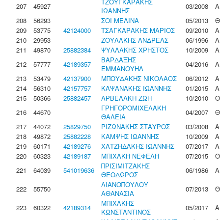
ΤΖΟΥΓΚΑΡΑΚΗΣ
207
45927
03/2008
Α
ΙΩΑΝΝΗΣ
208
56293
ΣΟΙ ΜΕΛΙΝΑ
05/2013
Θ
209
53775
42124000
ΤΣΑΓΚΑΡΑΚΗΣ ΜΑΡΙΟΣ
09/2010
Α
210
29953
ΖΟΥΛΑΚΗΣ ΑΝΔΡΕΑΣ
06/1996
Α
211
49870
25882384
ΨΥΛΛΑΚΗΣ ΧΡΗΣΤΟΣ
10/2009
Α
ΒΑΡΔΑΞΗΣ
212
57777
42189357
04/2016
Α
ΕΜΜΑΝΟΥΗΛ
213
53479
42137900
ΜΠΟΥΔΑΚΗΣ ΝΙΚΟΛΑΟΣ
06/2012
Α
214
56310
42157757
ΚΑΨΑΝΑΚΗΣ ΙΩΑΝΝΗΣ
01/2015
Α
215
50366
25882457
ΑΡΒΕΛΑΚΗ ΖΩΗ
10/2010
Θ
ΓΡΗΓΟΡΟΜΙΧΕΛΑΚΗ
216
44670
04/2007
Θ
ΘΑΛΕΙΑ
217
44072
25829750
ΡΙΖΩΝΑΚΗΣ ΣΤΑΥΡΟΣ
03/2008
Α
218
49872
25882228
ΚΑΜΨΗΣ ΙΩΑΝΝΗΣ
10/2009
Α
219
60171
42189276
ΧΑΤΖΗΔΑΚΗΣ ΙΩΑΝΝΗΣ
07/2017
Α
220
60323
42189187
ΜΠΙΧΑΚΗ ΝΕΦΕΛΗ
07/2015
Θ
ΠΡΙΣΙΜΙΤΖΑΚΗΣ
221
64039
541019636
06/1986
Α
ΘΕΟΔΩΡΟΣ
ΛΙΑΝΟΠΟΥΛΟΥ
222
55750
07/2013
Θ
ΑΘΑΝΑΣΙΑ
ΜΠΙΧΑΚΗΣ
223
60322
42189314
05/2017
Α
ΚΩΝΣΤΑΝΤΙΝΟΣ