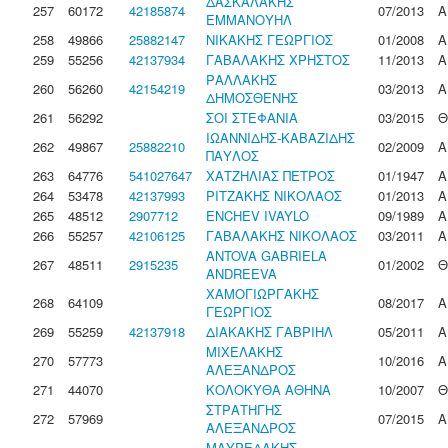
ΔΑΣΚΑΛΑΚΗΣ
257
60172
42185874
07/2013
Α
ΕΜΜΑΝΟΥΗΛ
258
49866
25882147
ΝΙΚΑΚΗΣ ΓΕΩΡΓΙΟΣ
01/2008
Α
259
55256
42137934
ΓΑΒΑΛΑΚΗΣ ΧΡΗΣΤΟΣ
11/2013
Α
ΡΑΛΛΑΚΗΣ
260
56260
42154219
03/2013
Α
ΔΗΜΟΣΘΕΝΗΣ
261
56292
ΣΟΙ ΣΤΕΦΑΝΙΑ
03/2015
Θ
ΙΩΑΝΝΙΔΗΣ-ΚΑΒΑΖΙΔΗΣ
262
49867
25882210
02/2009
Α
ΠΑΥΛΟΣ
263
64776
541027647
ΧΑΤΖΗΛΙΑΣ ΠΕΤΡΟΣ
01/1947
Α
264
53478
42137993
ΡΙΤΖΑΚΗΣ ΝΙΚΟΛΑΟΣ
01/2013
Α
265
48512
2907712
ENCHEV IVAYLO
09/1989
Α
266
55257
42106125
ΓΑΒΑΛΑΚΗΣ ΝΙΚΟΛΑΟΣ
03/2011
Α
ANTOVA GABRIELA
267
48511
2915235
01/2002
Θ
ANDREEVA
ΧΑΜΟΓΙΩΡΓΑΚΗΣ
268
64109
08/2017
Α
ΓΕΩΡΓΙΟΣ
269
55259
42137918
ΔΙΑΚΑΚΗΣ ΓΑΒΡΙΗΛ
05/2011
Α
ΜΙΧΕΛΑΚΗΣ
270
57773
10/2016
Α
ΑΛΕΞΑΝΔΡΟΣ
271
44070
ΚΟΛΟΚΥΘΑ ΑΘΗΝΑ
10/2007
Θ
ΣΤΡΑΤΗΓΗΣ
272
57969
07/2015
Α
ΑΛΕΞΑΝΔΡΟΣ
ΜΑΥΡΕΔΑΚΗΣ