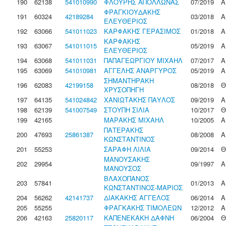
190
62138
541010990
ΦΛΟΥΡΗΣ ΑΠΟΛΛΩΝΑΣ
07/2019
Α
ΦΡΑΓΚΙΟΥΔΑΚΗΣ
191
60324
42189284
03/2018
Α
ΕΛΕΥΘΕΡΙΟΣ
192
63066
541011023
ΚΑΡΦΑΚΗΣ ΓΕΡΑΣΙΜΟΣ
01/2018
Α
ΚΑΡΦΑΚΗΣ
193
63067
541011015
05/2019
Α
ΕΛΕΥΘΕΡΙΟΣ
194
63068
541011031
ΠΑΠΑΓΕΩΡΓΙΟΥ ΜΙΧΑΗΛ
07/2017
Α
195
63069
541010981
ΑΓΓΕΛΗΣ ΑΝΑΡΓΥΡΟΣ
05/2019
Α
ΣΗΜΑΝΤΗΡΑΚΗ
196
62083
42199158
08/2018
Θ
ΧΡΥΣΟΠΗΓΗ
197
64135
541024842
ΧΑΝΙΩΤΑΚΗΣ ΠΑΥΛΟΣ
09/2019
Α
198
62139
541007549
ΣΤΟΥΠΗ ΣΙΛΙΑ
10/2017
Θ
199
42165
ΜΑΡΑΚΗΣ ΜΙΧΑΗΛ
10/2005
Α
ΠΑΤΕΡΑΚΗΣ
200
47693
25861387
08/2008
Α
ΚΩΝΣΤΑΝΤΙΝΟΣ
201
55253
ΣΑΡΑΦΗ ΛΙΛΙΑ
09/2014
Θ
ΜΑΝΟΥΣΑΚΗΣ
202
29954
09/1997
Α
ΜΑΝΟΥΣΟΣ
ΒΛΑΧΟΠΑΝΟΣ
203
57841
01/2013
Α
ΚΩΝΣΤΑΝΤΙΝΟΣ-ΜΑΡΙΟΣ
204
56262
42141737
ΔΙΑΚΑΚΗΣ ΑΓΓΕΛΟΣ
06/2014
Α
205
55255
ΦΡΑΓΚΑΚΗΣ ΤΙΜΟΛΕΩΝ
12/2012
Α
206
42163
25820117
ΚΑΠΕΝΕΚΑΚΗ ΔΑΦΝΗ
06/2004
Θ