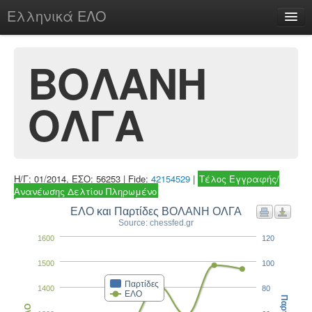
Ελληνικά ΕΛΟ
Περί
ΒΟΛΑΝΗ
ΟΛΓΑ
chesstu.be @ discord
Login
Η/Γ: 01/2014, ΕΣΟ: 56253 | Fide:
42154529
|
Τέλος Εγγραφής/
Ανανέωσης Δελτίου Πληρωμένο
ΕΛΟ και Παρτίδες ΒΟΛΑΝΗ ΟΛΓΑ
Source: chessfed.gr
1600
120
1500
100
Παρτίδες
1400
80
ΕΛΟ