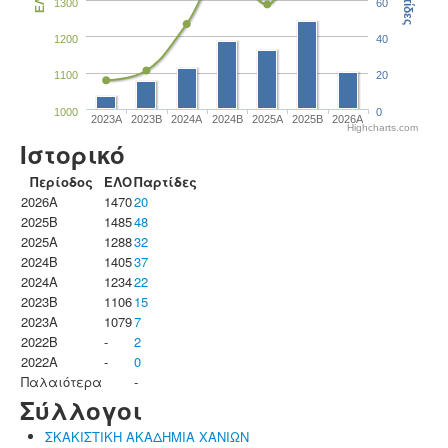
Παρτίδες
ΕΛΟ
1300
60
1200
40
1100
20
1000
0
2023Α
2023B
2024A
2024B
2025A
2025B
2026A
Highcharts.com
Ιστορικό
Περίοδος
ΕΛΟ
Παρτίδες
2026A
1470
20
2025B
1485
48
2025A
1288
32
2024B
1405
37
2024A
1234
22
2023B
1106
15
2023Α
1079
7
2022B
-
2
2022A
-
0
Παλαιότερα
-
Σύλλογοι
ΣΚΑΚΙΣΤΙΚΗ ΑΚΑΔΗΜΙΑ ΧΑΝΙΩΝ