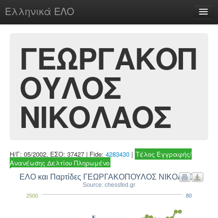
Ελληνικά ΕΛΟ
Περί
ΓΕΩΡΓΑΚΟΠ
ΟΥΛΟΣ
chesstu.be @ discord
Login
ΝΙΚΟΛΑΟΣ
Η/Γ: 05/2002, ΕΣΟ: 37427 | Fide:
4283430
|
Τέλος Εγγραφής/
Ανανέωσης Δελτίου Πληρωμένο
ΕΛΟ και Παρτίδες ΓΕΩΡΓΑΚΟΠΟΥΛΟΣ ΝΙΚΟΛΑΟΣ
Source: chessfed.gr
2500
80