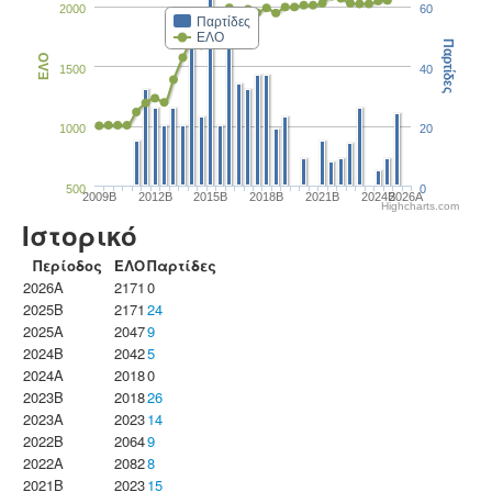
2000
60
Παρτίδες
ΕΛΟ
Παρτίδες
ΕΛΟ
1500
40
1000
20
500
0
2009B
2012B
2015B
2018B
2021B
2024B
2026A
Highcharts.com
Ιστορικό
Περίοδος
ΕΛΟ
Παρτίδες
2026A
2171
0
2025B
2171
24
2025A
2047
9
2024B
2042
5
2024A
2018
0
2023B
2018
26
2023Α
2023
14
2022B
2064
9
2022A
2082
8
2021B
2023
15