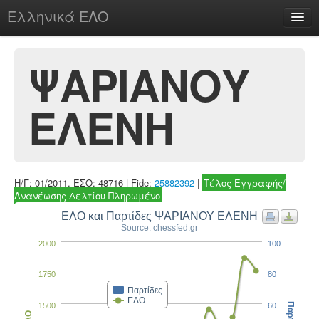
Ελληνικά ΕΛΟ
Περί
ΨΑΡΙΑΝΟΥ
ΕΛΕΝΗ
chesstu.be @ discord
Login
Η/Γ: 01/2011, ΕΣΟ: 48716 | Fide:
25882392
|
Τέλος Εγγραφής/
Ανανέωσης Δελτίου Πληρωμένο
ΕΛΟ και Παρτίδες ΨΑΡΙΑΝΟΥ ΕΛΕΝΗ
Source: chessfed.gr
2000
100
1750
80
Παρτίδες
ΕΛΟ
1500
60