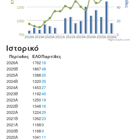
Παρτίδες
ΕΛΟ
1250
40
1000
20
750
0
2018A
2019A
2020A
2021A
2022A
2023Α
2024A
2025A
2026A
Highcharts.com
Ιστορικό
Περίοδος
ΕΛΟ
Παρτίδες
2026A
1762
16
2025B
1867
48
2025A
1388
25
2024B
1320
35
2024A
1453
27
2023B
1192
40
2023Α
1250
19
2022B
1348
16
2022A
1224
25
2021B
1262
23
2021A
1168
0
2020B
1168
9
2020A
1041
11