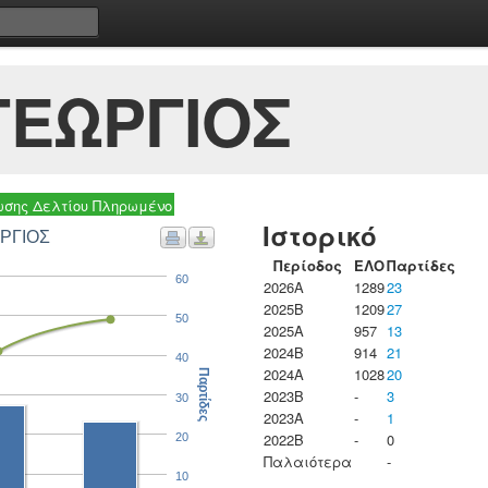
ΓΕΩΡΓΙΟΣ
σης Δελτίου Πληρωμένο
Ιστορικό
ΩΡΓΙΟΣ
Περίοδος
ΕΛΟ
Παρτίδες
60
2026A
1289
23
2025B
1209
27
50
2025A
957
13
2024B
914
21
40
2024A
1028
20
Παρτίδες
2023B
-
3
30
2023Α
-
1
2022B
-
0
20
Παλαιότερα
-
10