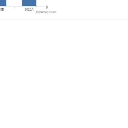
0
25B
2026A
Highcharts.com