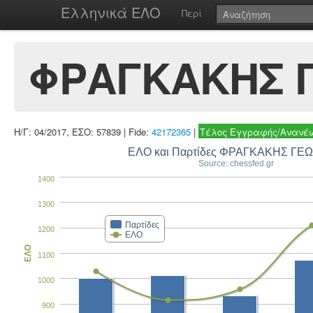
Ελληνικά ΕΛΟ
Περί
ΦΡΑΓΚΑΚΗΣ 
Η/Γ: 04/2017, ΕΣΟ: 57839 | Fide:
42172365
|
Τέλος Εγγραφής/Ανανέω
ΕΛΟ και Παρτίδες ΦΡΑΓΚΑΚΗΣ ΓΕ
Source: chessfed.gr
1400
1300
Παρτίδες
1200
ΕΛΟ
ΕΛΟ
1100
1000
900