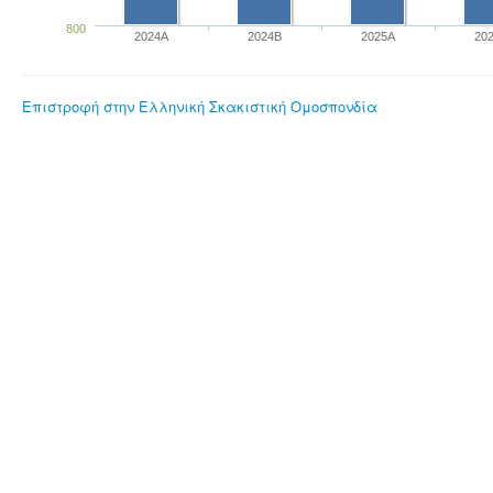
800
2024A
2024B
2025A
20
Επιστροφή στην Ελληνική Σκακιστική Ομοσπονδία