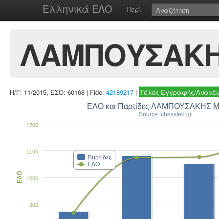
Ελληνικά ΕΛΟ
Περί
ΛΑΜΠΟΥΣΑΚΗ
Η/Γ: 11/2015, ΕΣΟ: 60168 | Fide:
42189217
|
Τέλος Εγγραφής/Ανανέω
ΕΛΟ και Παρτίδες ΛΑΜΠΟΥΣΑΚΗΣ 
Source: chessfed.gr
1200
1100
Παρτίδες
ΕΛΟ
ΕΛΟ
1000
900