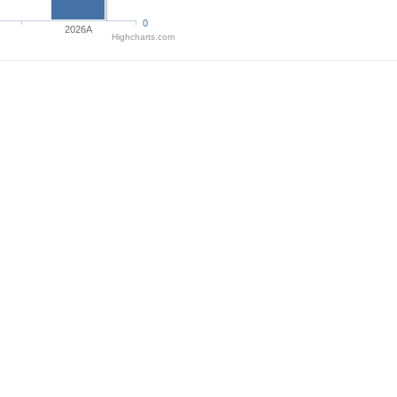
0
2026A
Highcharts.com