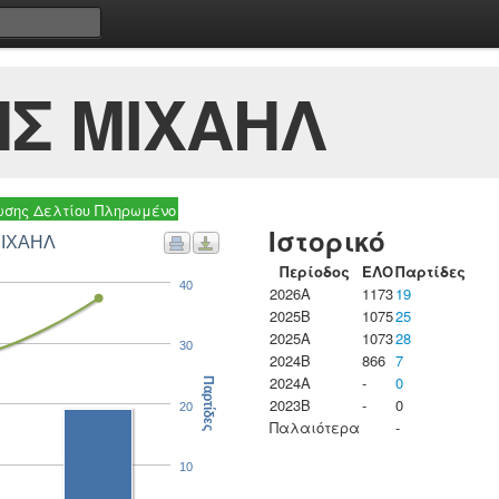
Σ ΜΙΧΑΗΛ
σης Δελτίου Πληρωμένο
Ιστορικό
ΜΙΧΑΗΛ
Περίοδος
ΕΛΟ
Παρτίδες
40
2026A
1173
19
2025B
1075
25
2025A
1073
28
30
2024B
866
7
2024A
-
0
Παρτίδες
2023B
-
0
20
Παλαιότερα
-
10