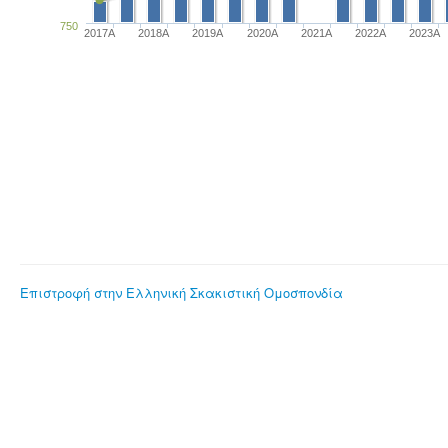
750
2017A
2018A
2019A
2020A
2021A
2022A
2023Α
Επιστροφή στην Ελληνική Σκακιστική Ομοσπονδία