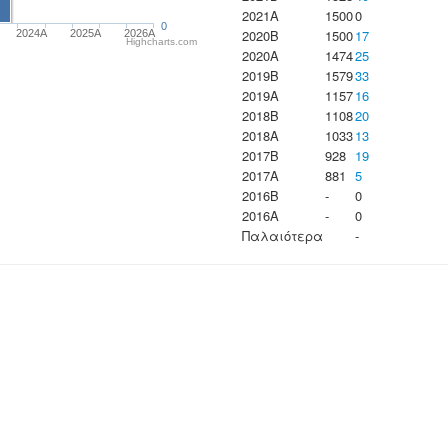
2021A
1500
0
0
2020B
1500
17
2024A
2025A
2026A
Highcharts.com
2020A
1474
25
2019B
1579
33
2019A
1157
16
2018B
1108
20
2018A
1033
13
2017B
928
19
2017A
881
5
2016B
-
0
2016A
-
0
Παλαιότερα
-