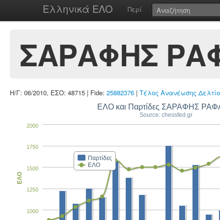
Ελληνικά ΕΛΟ
Περί
ΣΑΡΑΦΗΣ ΡΑ
Η/Γ: 06/2010, ΕΣΟ: 48715 | Fide:
25882376
|
Τέλος Ανανέωσης Δελτίο
ΕΛΟ και Παρτίδες ΣΑΡΑΦΗΣ ΡΑ
Source: chessfed.gr
2000
1750
Παρτίδες
ΕΛΟ
1500
ΕΛΟ
1250
1000