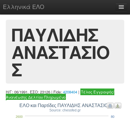
Ελληνικά ΕΛΟ
Περί
ΠΑΥΛΙΔΗΣ
ΑΝΑΣΤΑΣΙΟ
chesstu.be @ discord
Login
Σ
Η/Γ: 06/1991, ΕΣΟ: 23126 | Fide:
4208404
|
Τέλος Εγγραφής/
Ανανέωσης Δελτίου Πληρωμένο
ΕΛΟ και Παρτίδες ΠΑΥΛΙΔΗΣ ΑΝΑΣΤΑΣΙΟΣ
Source: chessfed.gr
2600
80