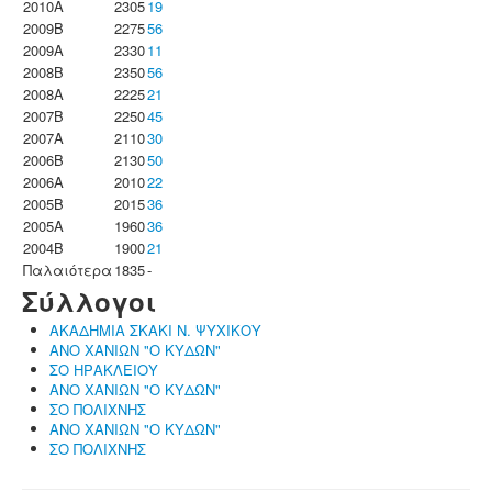
2010A
2305
19
2009B
2275
56
2009A
2330
11
2008B
2350
56
2008A
2225
21
2007B
2250
45
2007A
2110
30
2006B
2130
50
2006A
2010
22
2005B
2015
36
2005A
1960
36
2004B
1900
21
Παλαιότερα
1835
-
Σύλλογοι
ΑΚΑΔΗΜΙΑ ΣΚΑΚΙ Ν. ΨΥΧΙΚΟΥ
ΑΝΟ ΧΑΝΙΩΝ "Ο ΚΥΔΩΝ"
ΣΟ ΗΡΑΚΛΕΙΟΥ
ΑΝΟ ΧΑΝΙΩΝ "Ο ΚΥΔΩΝ"
ΣΟ ΠΟΛΙΧΝΗΣ
ΑΝΟ ΧΑΝΙΩΝ "Ο ΚΥΔΩΝ"
ΣΟ ΠΟΛΙΧΝΗΣ