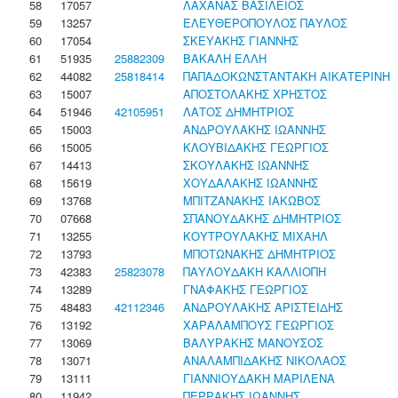
58
17057
ΛΑΧΑΝΑΣ ΒΑΣΙΛΕΙΟΣ
59
13257
ΕΛΕΥΘΕΡΟΠΟΥΛΟΣ ΠΑΥΛΟΣ
60
17054
ΣΚΕΥΑΚΗΣ ΓΙΑΝΝΗΣ
61
51935
25882309
ΒΑΚΑΛΗ ΕΛΛΗ
62
44082
25818414
ΠΑΠΑΔΟΚΩΝΣΤΑΝΤΑΚΗ ΑΙΚΑΤΕΡΙΝΗ
63
15007
ΑΠΟΣΤΟΛΑΚΗΣ ΧΡΗΣΤΟΣ
64
51946
42105951
ΛΑΤΟΣ ΔΗΜΗΤΡΙΟΣ
65
15003
ΑΝΔΡΟΥΛΑΚΗΣ ΙΩΑΝΝΗΣ
66
15005
ΚΛΟΥΒΙΔΑΚΗΣ ΓΕΩΡΓΙΟΣ
67
14413
ΣΚΟΥΛΑΚΗΣ ΙΩΑΝΝΗΣ
68
15619
ΧΟΥΔΑΛΑΚΗΣ ΙΩΑΝΝΗΣ
69
13768
ΜΠΙΤΖΑΝΑΚΗΣ ΙΑΚΩΒΟΣ
70
07668
ΣΠΑΝΟΥΔΑΚΗΣ ΔΗΜΗΤΡΙΟΣ
71
13255
ΚΟΥΤΡΟΥΛΑΚΗΣ ΜΙΧΑΗΛ
72
13793
ΜΠΟΤΩΝΑΚΗΣ ΔΗΜΗΤΡΙΟΣ
73
42383
25823078
ΠΑΥΛΟΥΔΑΚΗ ΚΑΛΛΙΟΠΗ
74
13289
ΓΝΑΦΑΚΗΣ ΓΕΩΡΓΙΟΣ
75
48483
42112346
ΑΝΔΡΟΥΛΑΚΗΣ ΑΡΙΣΤΕΙΔΗΣ
76
13192
ΧΑΡΑΛΑΜΠΟΥΣ ΓΕΩΡΓΙΟΣ
77
13069
ΒΑΛΥΡΑΚΗΣ ΜΑΝΟΥΣΟΣ
78
13071
ΑΝΑΛΑΜΠΙΔΑΚΗΣ ΝΙΚΟΛΑΟΣ
79
13111
ΓΙΑΝΝΙΟΥΔΑΚΗ ΜΑΡΙΛΕΝΑ
80
11942
ΠΕΡΡΑΚΗΣ ΙΩΑΝΝΗΣ