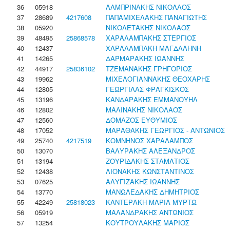
36
05918
ΛΑΜΠΡΙΝΑΚΗΣ ΝΙΚΟΛΑΟΣ
37
28689
4217608
ΠΑΠΑΜΙΧΕΛΑΚΗΣ ΠΑΝΑΓΙΩΤΗΣ
38
05920
ΝΙΚΟΛΕΤΑΚΗΣ ΝΙΚΟΛΑΟΣ
39
48495
25868578
ΧΑΡΑΛΑΜΠΑΚΗΣ ΣΤΕΡΓΙΟΣ
40
12437
ΧΑΡΑΛΑΜΠΑΚΗ ΜΑΓΔΑΛΗΝΗ
41
14265
ΔΑΡΜΑΡΑΚΗΣ ΙΩΑΝΝΗΣ
42
44917
25836102
ΤΖΕΜΑΝΑΚΗΣ ΓΡΗΓΟΡΙΟΣ
43
19962
ΜΙΧΕΛΟΓΙΑΝΝΑΚΗΣ ΘΕΟΧΑΡΗΣ
44
12805
ΓΕΩΡΓΙΛΑΣ ΦΡΑΓΚΙΣΚΟΣ
45
13196
ΚΑΝΔΑΡΑΚΗΣ ΕΜΜΑΝΟΥΗΛ
46
12802
ΜΑΛΙΝΑΚΗΣ ΝΙΚΟΛΑΟΣ
47
12560
ΔΟΜΑΖΟΣ ΕΥΘΥΜΙΟΣ
48
17052
ΜΑΡΑΘΑΚΗΣ ΓΕΩΡΓΙΟΣ - ΑΝΤΩΝΙΟΣ
49
25740
4217519
ΚΟΜΝΗΝΟΣ ΧΑΡΑΛΑΜΠΟΣ
50
13070
ΒΑΛΥΡΑΚΗΣ ΑΛΕΞΑΝΔΡΟΣ
51
13194
ΖΟΥΡΙΔΑΚΗΣ ΣΤΑΜΑΤΙΟΣ
52
12438
ΛΙΟΝΑΚΗΣ ΚΩΝΣΤΑΝΤΙΝΟΣ
53
07625
ΑΛΥΓΙΖΑΚΗΣ ΙΩΑΝΝΗΣ
54
13770
ΜΑΝΩΛΕΔΑΚΗΣ ΔΗΜΗΤΡΙΟΣ
55
42249
25818023
ΚΑΝΤΕΡΑΚΗ ΜΑΡΙΑ ΜΥΡΤΩ
56
05919
ΜΑΛΑΝΔΡΑΚΗΣ ΑΝΤΩΝΙΟΣ
57
13254
ΚΟΥΤΡΟΥΛΑΚΗΣ ΜΑΡΙΟΣ