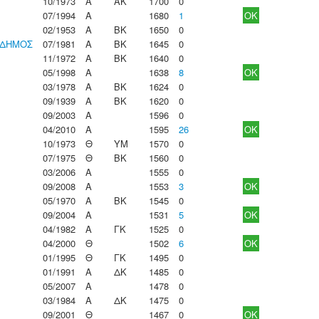
10/1973
Α
ΑΚ
1700
0
07/1994
Α
1680
1
OK
02/1953
Α
ΒΚ
1650
0
ΟΔΗΜΟΣ
07/1981
Α
ΒΚ
1645
0
11/1972
Α
ΒΚ
1640
0
05/1998
Α
1638
8
OK
03/1978
Α
ΒΚ
1624
0
09/1939
Α
ΒΚ
1620
0
09/2003
Α
1596
0
04/2010
Α
1595
26
OK
10/1973
Θ
ΥΜ
1570
0
07/1975
Θ
ΒΚ
1560
0
03/2006
Α
1555
0
09/2008
Α
1553
3
OK
05/1970
Α
ΒΚ
1545
0
09/2004
Α
1531
5
OK
04/1982
Α
ΓΚ
1525
0
04/2000
Θ
1502
6
OK
01/1995
Θ
ΓΚ
1495
0
01/1991
Α
ΔΚ
1485
0
05/2007
Α
1478
0
03/1984
Α
ΔΚ
1475
0
09/2001
Θ
1467
0
OK