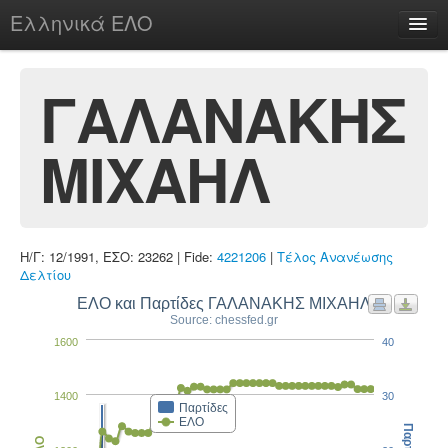
Ελληνικά ΕΛΟ
Περί
ΓΑΛΑΝΑΚΗΣ
ΜΙΧΑΗΛ
chesstu.be @ discord
Login
Η/Γ: 12/1991, ΕΣΟ: 23262 | Fide:
4221206
|
Τέλος Ανανέωσης
Δελτίου
ΕΛΟ και Παρτίδες ΓΑΛΑΝΑΚΗΣ ΜΙΧΑΗΛ
Source: chessfed.gr
1600
40
1400
30
Παρτίδες
ΕΛΟ