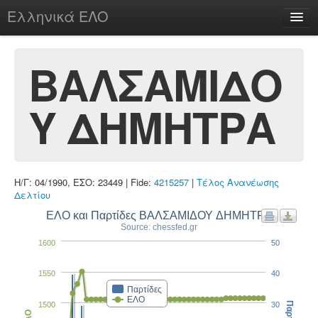
Ελληνικά ΕΛΟ
Περί
ΒΑΛΣΑΜΙΔΟ
Υ ΔΗΜΗΤΡΑ
chesstu.be @ discord
Login
Η/Γ: 04/1990, ΕΣΟ: 23449 | Fide:
4215257
|
Τέλος Ανανέωσης
Δελτίου
ΕΛΟ και Παρτίδες ΒΑΛΣΑΜΙΔΟΥ ΔΗΜΗΤΡΑ
Source: chessfed.gr
1600
50
1550
40
Παρτίδες
ΕΛΟ
1500
30