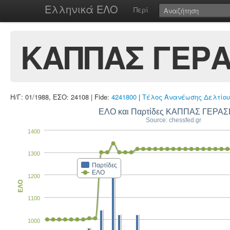
Ελληνικά ΕΛΟ
Περί
ΚΑΠΠΑΣ ΓΕΡ
Η/Γ: 01/1988, ΕΣΟ: 24108 | Fide:
4241800
|
Τέλος Ανανέωσης Δελτίου
ΕΛΟ και Παρτίδες ΚΑΠΠΑΣ ΓΕΡΑ
Source: chessfed.gr
1400
1300
Παρτίδες
ΕΛΟ
1200
ΕΛΟ
1100
1000