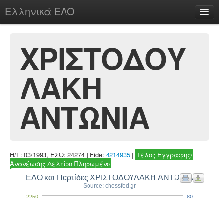
Ελληνικά ΕΛΟ
Περί
ΧΡΙΣΤΟΔΟΥ
ΛΑΚΗ
chesstu.be @ discord
Login
ΑΝΤΩΝΙΑ
Η/Γ: 03/1993, ΕΣΟ: 24274 | Fide:
4214935
|
Τέλος Εγγραφής/
Ανανέωσης Δελτίου Πληρωμένο
ΕΛΟ και Παρτίδες ΧΡΙΣΤΟΔΟΥΛΑΚΗ ΑΝΤΩΝΙΑ
Source: chessfed.gr
2250
80