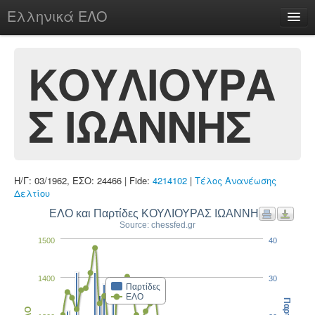
Ελληνικά ΕΛΟ
Περί
ΚΟΥΛΙΟΥΡΑ
Σ ΙΩΑΝΝΗΣ
chesstu.be @ discord
Login
Η/Γ: 03/1962, ΕΣΟ: 24466 | Fide:
4214102
|
Τέλος Ανανέωσης
Δελτίου
ΕΛΟ και Παρτίδες ΚΟΥΛΙΟΥΡΑΣ ΙΩΑΝΝΗΣ
Source: chessfed.gr
1500
40
1400
30
Παρτίδες
ΕΛΟ