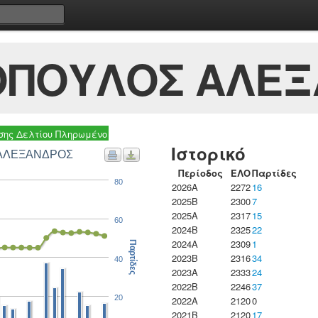
ΠΟΥΛΟΣ ΑΛΕΞ
ης Δελτίου Πληρωμένο
Ιστορικό
 ΑΛΕΞΑΝΔΡΟΣ
Περίοδος
ΕΛΟ
Παρτίδες
80
2026A
2272
16
2025B
2300
7
2025A
2317
15
60
2024B
2325
22
2024A
2309
1
Παρτίδες
2023B
2316
34
40
2023Α
2333
24
2022B
2246
37
20
2022A
2120
0
2021B
2120
17