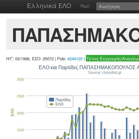
Ελληνικά ΕΛΟ
Περί
ΠΑΠΑΣΗΜΑΚΟ
Η/Γ: 03/1996, ΕΣΟ: 25072 | Fide:
4244125
|
Τέλος Εγγραφής/Ανανέωσ
ΕΛΟ και Παρτίδες ΠΑΠΑΣΗΜΑΚΟΠΟΥΛΟΣ
Source: chessfed.gr
3000
2500
Παρτίδες
ΕΛΟ
ΕΛΟ
2000
1500