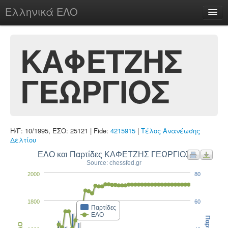
Ελληνικά ΕΛΟ
Περί
ΚΑΦΕΤΖΗΣ
ΓΕΩΡΓΙΟΣ
chesstu.be @ discord
Login
Η/Γ: 10/1995, ΕΣΟ: 25121 | Fide:
4215915
|
Τέλος Ανανέωσης
Δελτίου
ΕΛΟ και Παρτίδες ΚΑΦΕΤΖΗΣ ΓΕΩΡΓΙΟΣ
Source: chessfed.gr
2000
80
1800
60
Παρτίδες
ΕΛΟ