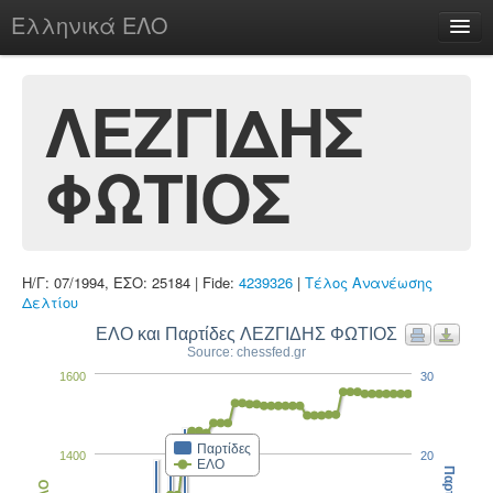
Ελληνικά ΕΛΟ
Περί
ΛΕΖΓΙΔΗΣ
ΦΩΤΙΟΣ
chesstu.be @ discord
Login
Η/Γ: 07/1994, ΕΣΟ: 25184 | Fide:
4239326
|
Τέλος Ανανέωσης
Δελτίου
ΕΛΟ και Παρτίδες ΛΕΖΓΙΔΗΣ ΦΩΤΙΟΣ
Source: chessfed.gr
1600
30
Παρτίδες
1400
20
ΕΛΟ