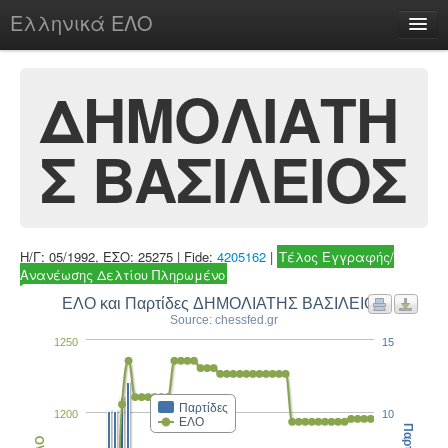
Ελληνικά ΕΛΟ
Περί
ΔΗΜΟΛΙΑΤΗ
Σ ΒΑΣΙΛΕΙΟΣ
chesstu.be @ discord
Login
Η/Γ: 05/1992, ΕΣΟ: 25275 | Fide:
4205162
|
Τέλος Εγγραφής/
Ανανέωσης Δελτίου Πληρωμένο
ΕΛΟ και Παρτίδες ΔΗΜΟΛΙΑΤΗΣ ΒΑΣΙΛΕΙΟΣ
Source: chessfed.gr
1250
15
Παρτίδες
1200
10
ΕΛΟ