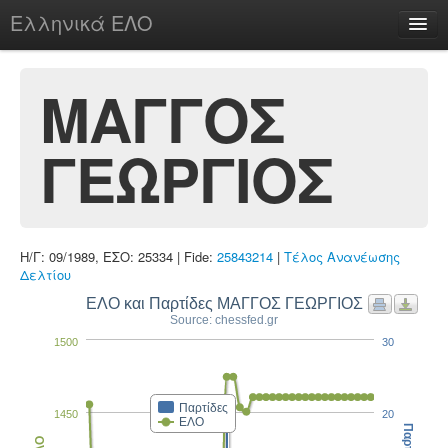
Ελληνικά ΕΛΟ
Περί
ΜΑΓΓΟΣ
ΓΕΩΡΓΙΟΣ
chesstu.be @ discord
Login
Η/Γ: 09/1989, ΕΣΟ: 25334 | Fide:
25843214
|
Τέλος Ανανέωσης
Δελτίου
ΕΛΟ και Παρτίδες ΜΑΓΓΟΣ ΓΕΩΡΓΙΟΣ
Source: chessfed.gr
1500
30
Παρτίδες
1450
20
ΕΛΟ