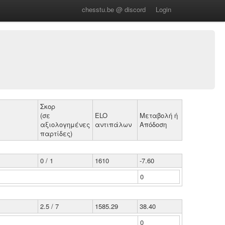
chesstu.be @ discord
Login
Σκορ
(σε
ELO
Μεταβολή ή
αξιολογημένες
αντιπάλων
Απόδοση
παρτίδες)
0 / 1
1610
-7.60
0
2.5 / 7
1585.29
38.40
0