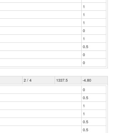
1
1
1
0
1
0.5
0
0
2 / 4
1337.5
-4.80
0
0.5
1
1
0.5
0.5