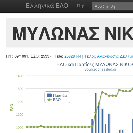
Ελληνικά ΕΛΟ
Περί
ΜΥΛΩΝΑΣ ΝΙ
Η/Γ: 09/1991, ΕΣΟ: 25337 | Fide:
25828444
|
Τέλος Ανανέωσης Δελτίο
ΕΛΟ και Παρτίδες ΜΥΛΩΝΑΣ ΝΙΚ
Source: chessfed.gr
1400
1300
Παρτίδες
ΕΛΟ
1200
ΕΛΟ
1100
1000