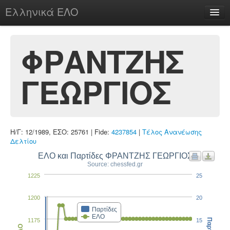
Ελληνικά ΕΛΟ
Περί
ΦΡΑΝΤΖΗΣ
ΓΕΩΡΓΙΟΣ
chesstu.be @ discord
Login
Η/Γ: 12/1989, ΕΣΟ: 25761 | Fide:
4237854
|
Τέλος Ανανέωσης
Δελτίου
ΕΛΟ και Παρτίδες ΦΡΑΝΤΖΗΣ ΓΕΩΡΓΙΟΣ
Source: chessfed.gr
1225
25
1200
20
Παρτίδες
ΕΛΟ
1175
15