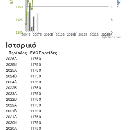
Παρτίδες
ΕΛΟ
1150
10
1125
5
1100
0
2004B
2007B
2010B
2013B
2016B
2019B
2022B
2025B
2026A
Highcharts.com
Ιστορικό
Περίοδος
ΕΛΟ
Παρτίδες
2026A
1175
0
2025B
1175
0
2025A
1175
0
2024B
1175
0
2024A
1175
0
2023B
1175
0
2023Α
1175
0
2022B
1175
0
2022A
1175
0
2021B
1175
0
2021A
1175
0
2020B
1175
0
2020A
1175
0