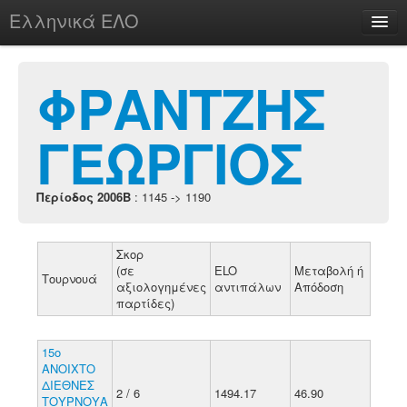
Ελληνικά ΕΛΟ
Περί
ΦΡΑΝΤΖΗΣ
ΓΕΩΡΓΙΟΣ
chesstu.be @ discord
Login
Περίοδος 2006B
: 1145 -> 1190
Σκορ
(σε
ELO
Μεταβολή ή
Τουρνουά
αξιολογημένες
αντιπάλων
Απόδοση
παρτίδες)
15ο
ΑΝΟΙΧΤΟ
ΔΙΕΘΝΕΣ
2 / 6
1494.17
46.90
ΤΟΥΡΝΟΥΑ